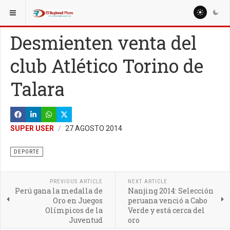
ESTÁ AQUÍ:
MISCELANEAS
SALUD
Desmienten venta del
club Atlético Torino de
Talara
SUPER USER
27 AGOSTO 2014
DEPORTE
PREVIOUS ARTICLE
NEXT ARTICLE
Perú gana la medalla de
Nanjing 2014: Selección
Oro en Juegos
peruana venció a Cabo
Olímpicos de la
Verde y está cerca del
Juventud
oro