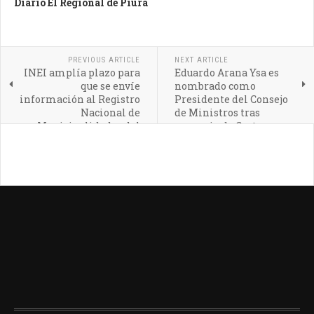
Diario El Regional de Piura
PREVIOUS ARTICLE
NEXT ARTICLE
INEI amplía plazo para
Eduardo Arana Ysa es
que se envíe
nombrado como
información al Registro
Presidente del Consejo
Nacional de
de Ministros tras
Municipalidades del
renuncia de Gustavo
país
Adrianzén