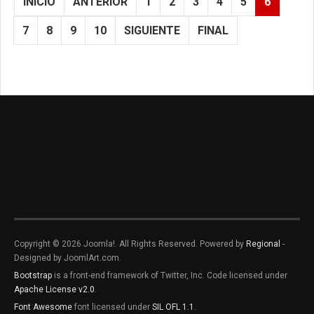
INICIO
ANTERIOR
1
2
3
4
5
6
7
8
9
10
SIGUIENTE
FINAL
Copyright © 2026 Joomla!. All Rights Reserved. Powered by
Regional
-
Designed by JoomlArt.com.
Bootstrap
is a front-end framework of Twitter, Inc. Code licensed under
Apache License v2.0
.
Font Awesome
font licensed under
SIL OFL 1.1
.