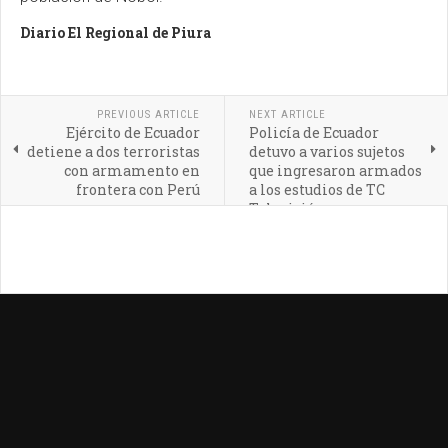
Diario El Regional de Piura
PREVIOUS ARTICLE
NEXT ARTICLE
Ejército de Ecuador
Policía de Ecuador
detiene a dos terroristas
detuvo a varios sujetos
con armamento en
que ingresaron armados
frontera con Perú
a los estudios de TC
Televisión