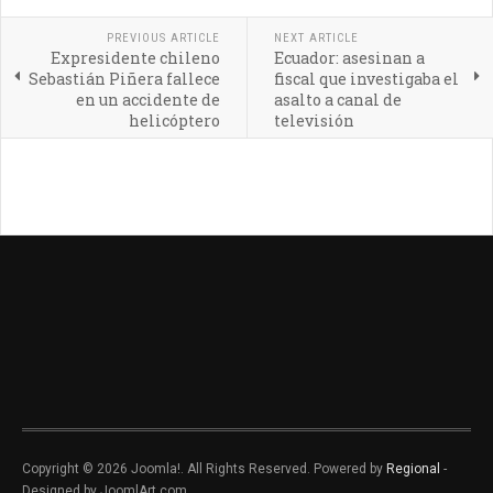
PREVIOUS ARTICLE
NEXT ARTICLE
Expresidente chileno
Ecuador: asesinan a
Sebastián Piñera fallece
fiscal que investigaba el
en un accidente de
asalto a canal de
helicóptero
televisión
Copyright © 2026 Joomla!. All Rights Reserved. Powered by
Regional
-
Designed by JoomlArt.com.