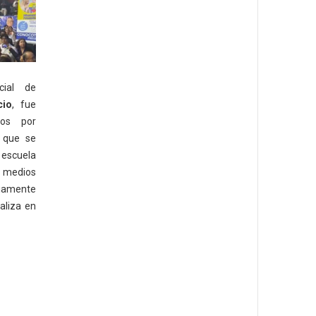
cial de
cio
, fue
ros por
o que se
 escuela
n medios
riamente
aliza en