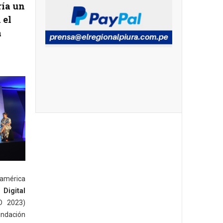
ría un
 el
a
mérica
 Digital
D 2023)
dación