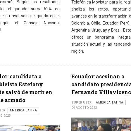
reismo". Según los resultados
Telefónica Movistar para la reg
ales el ganador suma 52%, en
analiza los retos, oportuni
ue su rival solo se quedó en el
avances en la transformación di
egún el Consejo Nacional
Colombia, Chile, Ecuador,
Perú
l.
Argentina, Uruguay y Brasil. Est
ofrece un panorama integra
situación actual y las tendenci
región.
or: candidata a
Ecuador: asesinan a
leísta Estefany
candidato presidencia
e salvó de morir en
Fernando Villavicenc
ue armado
SUPER USER
AMÉRICA LATINA
09 AGOSTO 2023
SER
AMÉRICA LATINA
O 2023