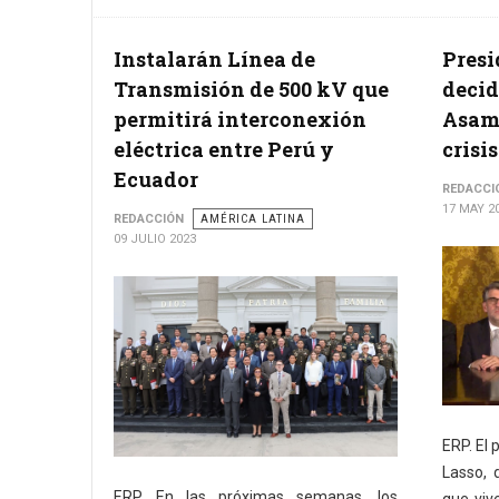
Instalarán Línea de
Presi
Transmisión de 500 kV que
decid
permitirá interconexión
Asamb
eléctrica entre Perú y
crisis
Ecuador
REDACCI
17 MAY 2
REDACCIÓN
AMÉRICA LATINA
09 JULIO 2023
ERP. El 
Lasso, d
ERP. En las próximas semanas, los