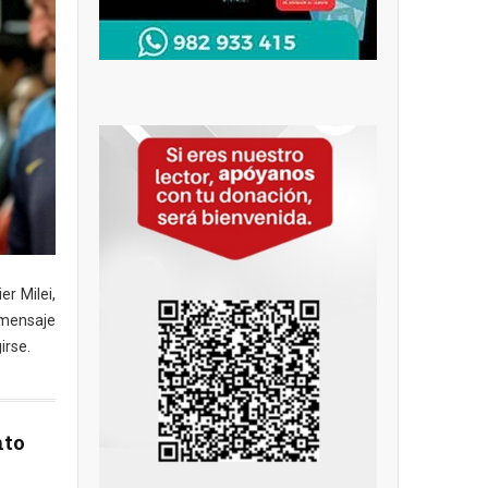
er Milei,
 mensaje
irse.
nto