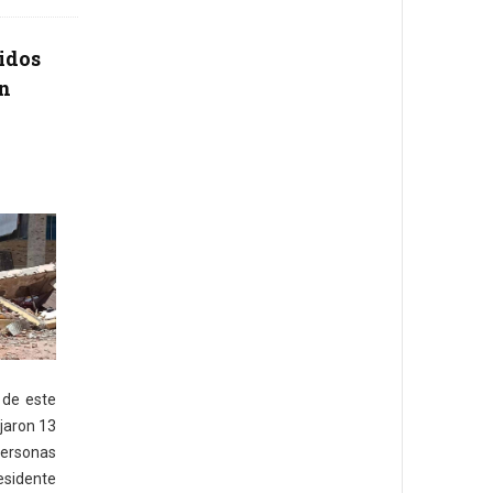
ridos
en
 de este
jaron 13
ersonas
esidente