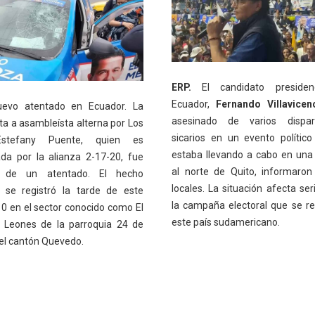
ERP.
El candidato presiden
Ecuador,
Fernando Villavicen
evo atentado en Ecuador. La
asesinado de varios dispa
ta a asambleísta alterna por Los
sicarios en un evento polític
stefany Puente, quien es
estaba llevando a cabo en una
ada por la alianza 2-17-20, fue
al norte de Quito, informaro
a de un atentado. El hecho
locales. La situación afecta se
o se registró la tarde de este
la campaña electoral que se re
10 en el sector conocido como El
este país sudamericano.
 Leones de la parroquia 24 de
el cantón Quevedo.