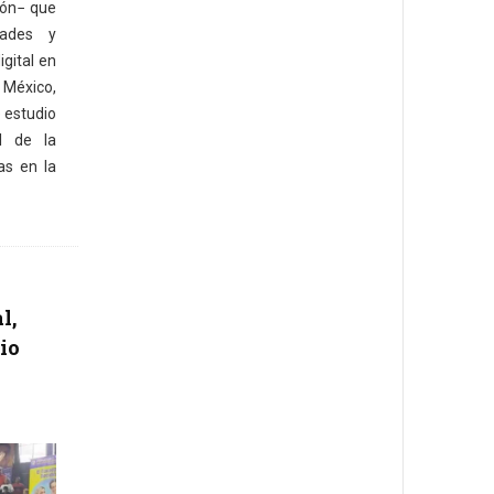
ión− que
dades y
gital en
, México,
e estudio
l de la
as en la
l,
io