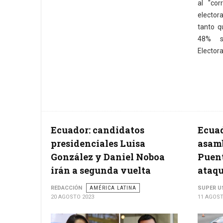
al "cor
elector
tanto q
48% s
Electora
Ecuador: candidatos
Ecuad
presidenciales Luisa
asamb
González y Daniel Noboa
Puent
irán a segunda vuelta
ataq
REDACCIÓN
AMÉRICA LATINA
SUPER U
20 AGOSTO 2023
11 AGOST