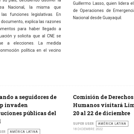
 su país, decidiendo disolver la
Guillermo Lasso, quien lidera e
ea Nacional, la misma que
de Operaciones de Emergenci
las funciones legislativas. En
Nacional desde Guayaquil.
 documento, explica las razones
amentos para haber llegado a
tuación y solicita que al CNE se
ue a elecciones. La medida
onmoción política en el vecino
ndo a seguidores de
Comisión de Derechos
p invaden
Humanos visitará Lim
tuciones públicas del
20 al 22 de diciembre
l
SUPER USER
AMÉRICA LATINA
18 DICIEMBRE 2022
SER
AMÉRICA LATINA