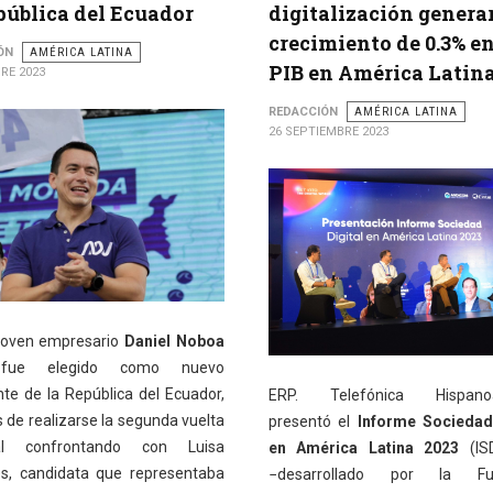
pública del Ecuador
digitalización genera
crecimiento de 0.3% en
ÓN
AMÉRICA LATINA
PIB en América Latin
RE 2023
REDACCIÓN
AMÉRICA LATINA
26 SEPTIEMBRE 2023
 joven empresario
Daniel Noboa
fue elegido como nuevo
nte de la República del Ecuador,
ERP. Telefónica Hispanoa
 de realizarse la segunda vuelta
presentó el
Informe Sociedad
ral confrontando con Luisa
en América Latina 2023
(IS
s, candidata que representaba
−desarrollado por la Fun