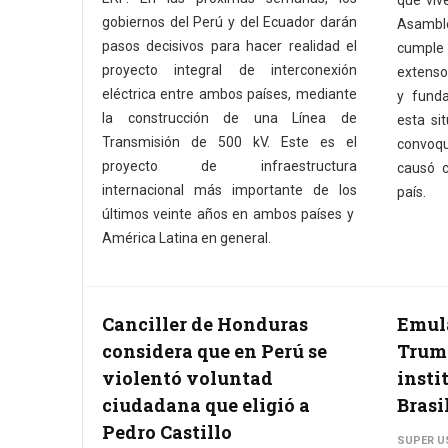
que vive
gobiernos del Perú y del Ecuador darán
Asambl
pasos decisivos para hacer realidad el
cumple 
proyecto integral de interconexión
extenso
eléctrica entre ambos países, mediante
y fund
la construcción de una Línea de
esta si
Transmisión de 500 kV. Este es el
convoq
proyecto de infraestructura
causó c
internacional más importante de los
país.
últimos veinte años en ambos países y
América Latina en general.
Canciller de Honduras
Emula
considera que en Perú se
Trum
violentó voluntad
insti
ciudadana que eligió a
Brasi
Pedro Castillo
SUPER U