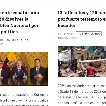
dente ecuatoriano
13 fallecidos y 126 he
ió disolver la
por fuerte terremoto 
lea Nacional por
Ecuador
 política
SUPER USER
AMÉRICA LATINA
18 MARZO 2023
ÓN
AMÉRICA LATINA
023
ERP.
Los movimientos sísmicos
sábado 18 de marzo de 2023 de
presidente ecuatoriano Guillermo
personas fallecidas y 126 p
ecidió resolver la crisis política
heridas; así lo indicó el pr