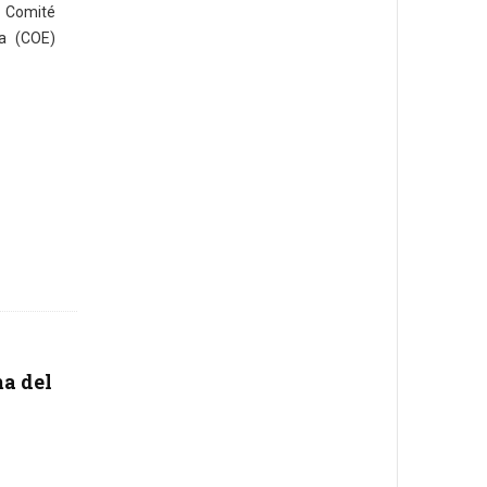
l Comité
a (COE)
a del