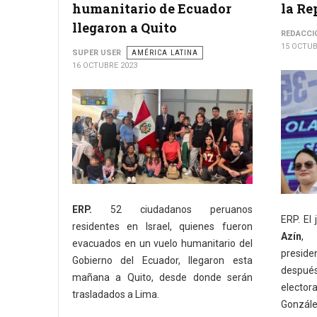
humanitario de Ecuador
la Re
llegaron a Quito
REDACCI
15 OCTUB
SUPER USER
AMÉRICA LATINA
16 OCTUBRE 2023
ERP.
52 ciudadanos peruanos
ERP. El
residentes en Israel, quienes fueron
Azín
, 
evacuados en un vuelo humanitario del
preside
Gobierno del Ecuador, llegaron esta
después
mañana a Quito, desde donde serán
electo
trasladados a Lima.
Gonzále