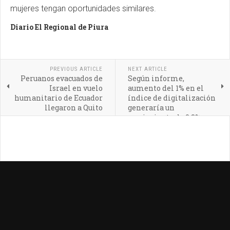
mujeres tengan oportunidades similares.
Diario El Regional de Piura
PREVIOUS ARTICLE
NEXT ARTICLE
Peruanos evacuados de
Según informe,
Israel en vuelo
aumento del 1% en el
humanitario de Ecuador
índice de digitalización
llegaron a Quito
generaría un
crecimiento de 0.3% en
el PIB en América
Latina