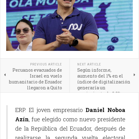
PREVIOUS ARTICLE
NEXT ARTICLE
Peruanos evacuados de
Según informe,
Israel en vuelo
aumento del 1% en el
humanitario de Ecuador
índice de digitalización
llegaron a Quito
generaría un
crecimiento de 0.3% en
el PIB en América
Latina
ERP. El joven empresario
Daniel Noboa
Azín
, fue elegido como nuevo presidente
de la República del Ecuador, después de
realizarse la segunda vuelta electoral