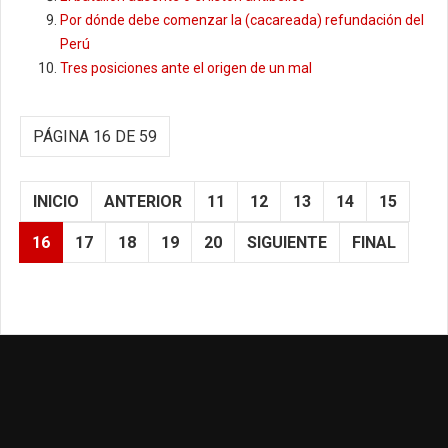
Por dónde debe comenzar la (cacareada) refundación del
Perú
Tres posiciones ante el origen de un mal
PÁGINA 16 DE 59
INICIO
ANTERIOR
11
12
13
14
15
16
17
18
19
20
SIGUIENTE
FINAL