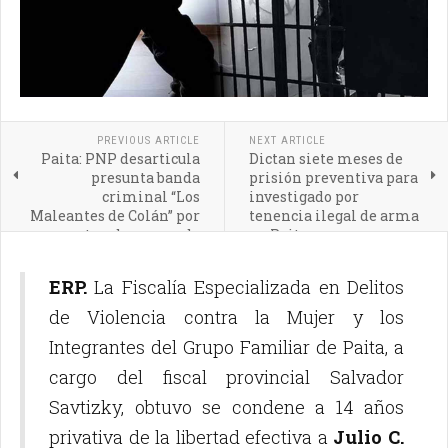
PREVIOUS ARTICLE
NEXT ARTICLE
Paita: PNP desarticula
Dictan siete meses de
presunta banda
prisión preventiva para
criminal “Los
investigado por
Maleantes de Colán” por
tenencia ilegal de arma
presunto robo agravado
en Paita
ERP.
La Fiscalía Especializada en Delitos
de Violencia contra la Mujer y los
Integrantes del Grupo Familiar de Paita, a
cargo del fiscal provincial Salvador
Savtizky, obtuvo se condene a 14 años
privativa de la libertad efectiva a
Julio C.