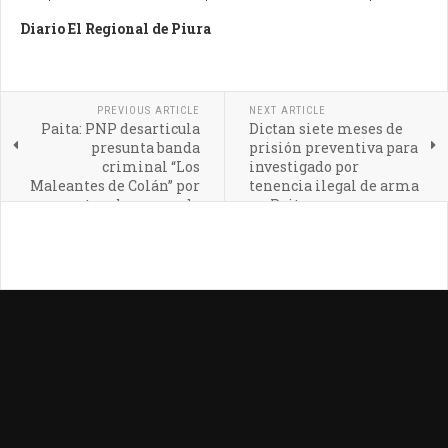
Diario El Regional de Piura
PREVIOUS ARTICLE
NEXT ARTICLE
Paita: PNP desarticula
Dictan siete meses de
presunta banda
prisión preventiva para
criminal “Los
investigado por
Maleantes de Colán” por
tenencia ilegal de arma
presunto robo agravado
en Paita