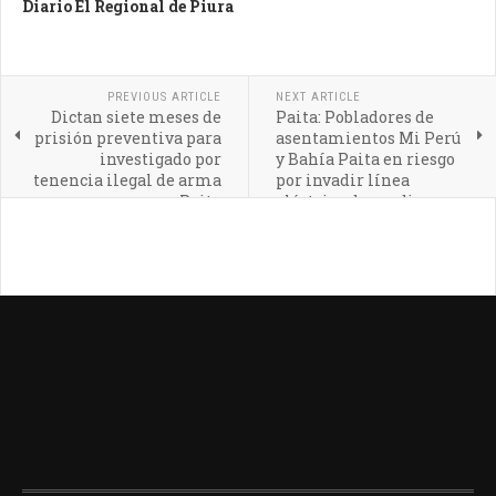
Diario El Regional de Piura
PREVIOUS ARTICLE
NEXT ARTICLE
Dictan siete meses de
Paita: Pobladores de
prisión preventiva para
asentamientos Mi Perú
investigado por
y Bahía Paita en riesgo
tenencia ilegal de arma
por invadir línea
en Paita
eléctrica de media
tensión