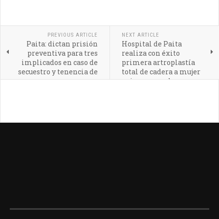
PREVIOUS ARTICLE
NEXT ARTICLE
Paita: dictan prisión
Hospital de Paita
preventiva para tres
realiza con éxito
implicados en caso de
primera artroplastía
secuestro y tenencia de
total de cadera a mujer
armas
quien pora volver a
caminar