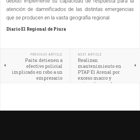
debido implemente su capacidad de respuesta para la
atención de damnificados de las distintas emergencias
que se producen en la vasta geografía regional.
Diario El Regional de Piura
PREVIOUS ARTICLE
NEXT ARTICLE
Paita: detienen a
Realizan
efectivo policial
mantenimiento en
implicado en robo a un
PTAP El Arenal por
empresario
exceso macro y
microalgas en la
captación Canal Norte