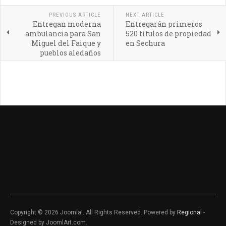
PREVIOUS ARTICLE
NEXT ARTICLE
Entregan moderna
Entregarán primeros
ambulancia para San
520 títulos de propiedad
Miguel del Faique y
en Sechura
pueblos aledaños
Copyright © 2026 Joomla!. All Rights Reserved. Powered by
Regional
-
Designed by JoomlArt.com.