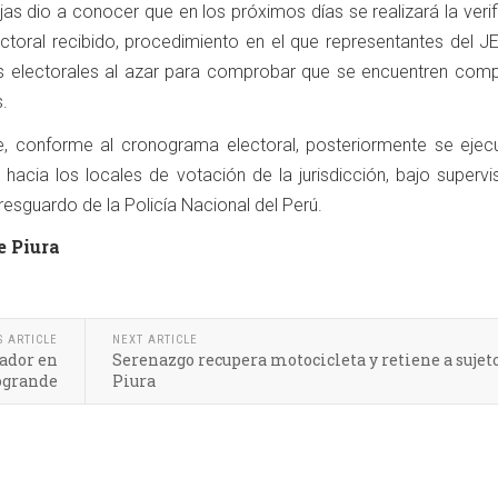
as dio a conocer que en los próximos días se realizará la veri
ectoral recibido, procedimiento en el que representantes del J
s electorales al azar para comprobar que se encuentren comp
.
e, conforme al cronograma electoral, posteriormente se ejecu
 hacia los locales de votación de la jurisdicción, bajo supervi
resguardo de la Policía Nacional del Perú.
e Piura
S ARTICLE
NEXT ARTICLE
nador en
Serenazgo recupera motocicleta y retiene a sujet
grande
Piura