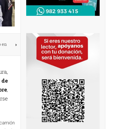
o en
ura,
 de
bre
,
arse
 camión