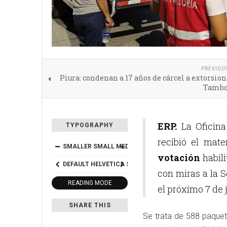
PREVIOU
Piura: condenan a 17 años de cárcel a extorsio
Tambo
ERP.
La Oficina
TYPOGRAPHY
recibió el mate
SMALLER
SMALL
MEDIUM
BIG
BIGGER
votación
habili
DEFAULT
HELVETICA
SEGOE
GEORGIA
TIMES
con miras a la S
READING MODE
el próximo 7 de 
SHARE THIS
Se trata de 588 paquet