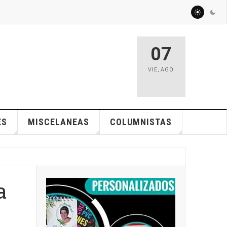
07
VIE
,
AGO
ES
MISCELANEAS
COLUMNISTAS
a