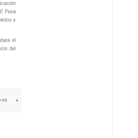
ficación
EE Piura
letos y
tará el
sión del
o en