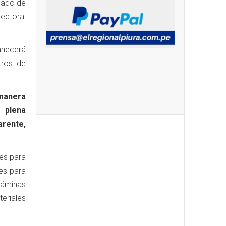
onado de
ectoral
anecerá
tros de
manera
 plena
arente,
les para
es para
 láminas
eriales