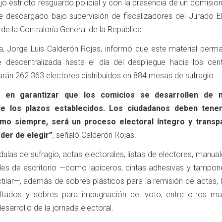
bajo estricto resguardo policial y con la presencia de un comisi
ue descargado bajo supervisión de fiscalizadores del Jurado El
 de la Contraloría General de la República.
ra, Jorge Luis Calderón Rojas, informó que este material perm
 descentralizada hasta el día del despliegue hacia los cen
arán 262 363 electores distribuidos en 884 mesas de sufragio.
 en garantizar que los comicios se desarrollen de 
e los plazos establecidos. Los ciudadanos deben tener
mo siempre, será un proceso electoral íntegro y transp
der de elegir”
, señaló Calderón Rojas.
ulas de sufragio, actas electorales, listas de electores, manua
les de escritorio —como lapiceros, cintas adhesivas y tampon
ctilar—, además de sobres plásticos para la remisión de actas,
ltados y sobres para impugnación del voto, entre otros mat
esarrollo de la jornada electoral.