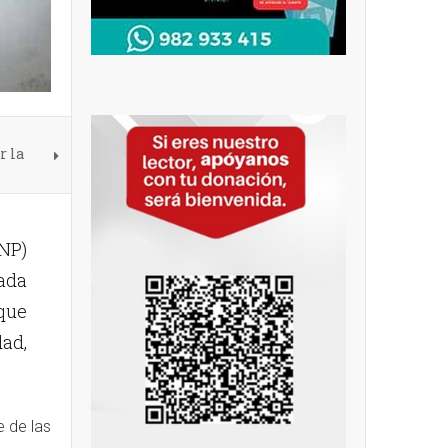
r la
PNP)
nada
 que
dad,
e de las