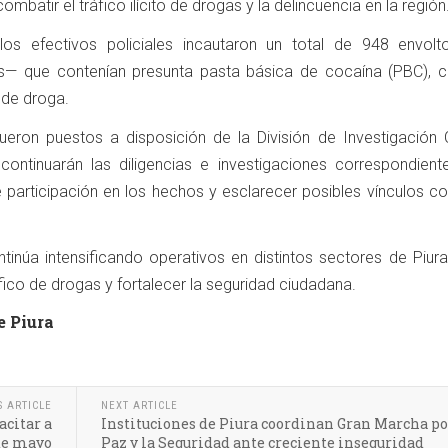
mbatir el tráfico ilícito de drogas y la delincuencia en la región
 los efectivos policiales incautaron un total de 948 envolt
— que contenían presunta pasta básica de cocaína (PBC), c
 de droga.
fueron puestos a disposición de la División de Investigación C
e continuarán las diligencias e investigaciones correspondient
 participación en los hechos y esclarecer posibles vínculos co
ntinúa intensificando operativos en distintos sectores de Piur
áfico de drogas y fortalecer la seguridad ciudadana.
e Piura
S ARTICLE
NEXT ARTICLE
acitar a
Instituciones de Piura coordinan Gran Marcha po
de mayo
Paz y la Seguridad ante creciente inseguridad