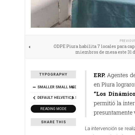
PREVIOU
ODPE Piura habilita 7 locales para cap
miembros de mesa este 31 
ERP.
Agentes del
TYPOGRAPHY
en Piura lograr
SMALLER
SMALL
MEDIUM
BIG
BIGGER
“Los Dinámico
DEFAULT
HELVETICA
SEGOE
GEORGIA
TIMES
permitió la inte
READING MODE
presuntamente v
SHARE THIS
La intervención se real