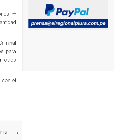
.
orios —
antidad
riminal
es para
n otros
a con el
r la