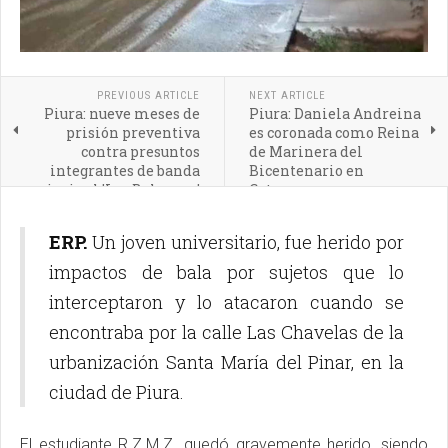
PREVIOUS ARTICLE
NEXT ARTICLE
Piura: nueve meses de
Piura: Daniela Andreina
prisión preventiva
es coronada como Reina
contra presuntos
de Marinera del
integrantes de banda
Bicentenario en
criminal 'Los Bolongos'
Catacaos
ERP.
Un joven universitario, fue herido por
impactos de bala por sujetos que lo
interceptaron y lo atacaron cuando se
encontraba por la calle Las Chavelas de la
urbanización Santa María del Pinar, en la
ciudad de Piura.
El estudiante R.Z.M.Z. quedó gravemente herido, siendo