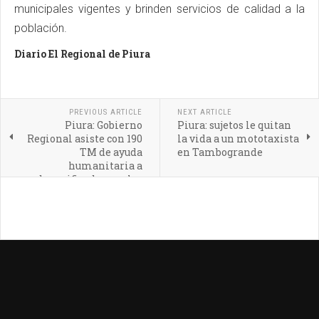
municipales vigentes y brinden servicios de calidad a la
población.
Diario El Regional de Piura
PREVIOUS ARTICLE
NEXT ARTICLE
Piura: Gobierno
Piura: sujetos le quitan
Regional asiste con 190
la vida a un mototaxista
TM de ayuda
en Tambogrande
humanitaria a
damnificados por las
lluvias de 15 distritos