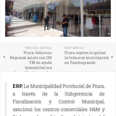
PREVIOUS ARTICLE
NEXT ARTICLE
Piura: Gobierno
Piura: sujetos le quitan
Regional asiste con 190
la vida a un mototaxista
TM de ayuda
en Tambogrande
humanitaria a
damnificados por las
lluvias de 15 distritos
ERP.
La Municipalidad Provincial de Piura,
a través de la Subgerencia de
Fiscalización y Control Municipal,
sancionó los centros comerciales H&M y