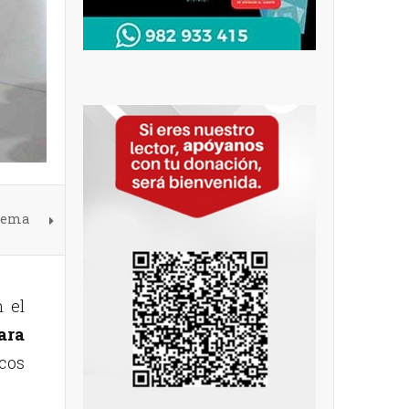
 tema
 el
ara
cos