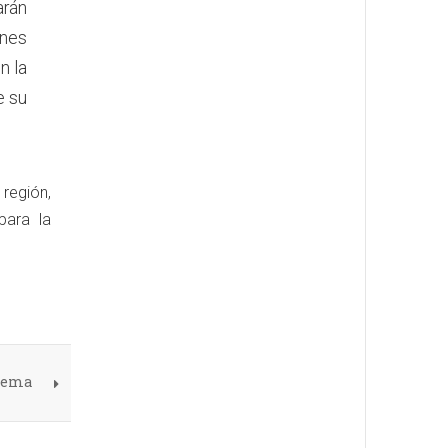
arán
enes
n la
e su
región,
para la
 tema