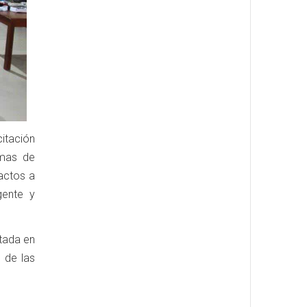
itación
emas de
actos a
gente y
utada en
 de las