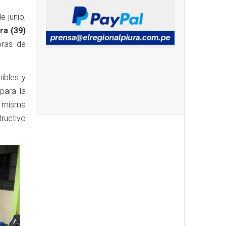
e junio,
ra (39)
oras de
ibles y
para la
a misma
tructivo