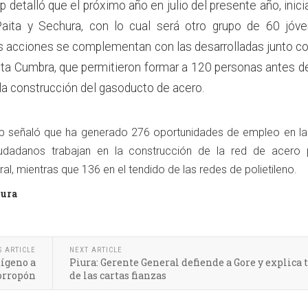
detalló que el próximo año en julio del presente año, inici
aita y Sechura, con lo cual será otro grupo de 60 jóv
s acciones se complementan con las desarrolladas junto co
ta Cumbra, que permitieron formar a 120 personas antes d
 la construcción del gasoducto de acero.
rp señaló que ha generado 276 oportunidades de empleo en la 
iudadanos trabajan en la construcción de la red de acero 
ral, mientras que 136 en el tendido de las redes de polietileno.
iura
S ARTICLE
NEXT ARTICLE
xígeno a
Piura: Gerente General defiende a Gore y explica
orropón
de las cartas fianzas