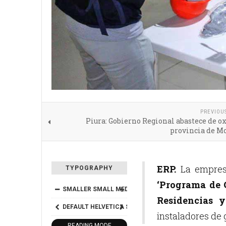
PREVIOU
Piura: Gobierno Regional abastece de o
provincia de M
ERP.
La empresa
TYPOGRAPHY
‘Programa de 
SMALLER
SMALL
MEDIUM
BIG
BIGGER
Residencias y
DEFAULT
HELVETICA
SEGOE
GEORGIA
TIMES
instaladores de g
READING MODE