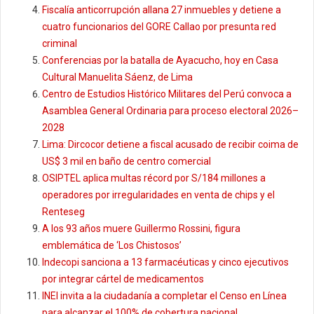
Fiscalía anticorrupción allana 27 inmuebles y detiene a
cuatro funcionarios del GORE Callao por presunta red
criminal
Conferencias por la batalla de Ayacucho, hoy en Casa
Cultural Manuelita Sáenz, de Lima
Centro de Estudios Histórico Militares del Perú convoca a
Asamblea General Ordinaria para proceso electoral 2026–
2028
Lima: Dircocor detiene a fiscal acusado de recibir coima de
US$ 3 mil en baño de centro comercial
OSIPTEL aplica multas récord por S/184 millones a
operadores por irregularidades en venta de chips y el
Renteseg
A los 93 años muere Guillermo Rossini, figura
emblemática de ‘Los Chistosos’
Indecopi sanciona a 13 farmacéuticas y cinco ejecutivos
por integrar cártel de medicamentos
INEI invita a la ciudadanía a completar el Censo en Línea
para alcanzar el 100% de cobertura nacional