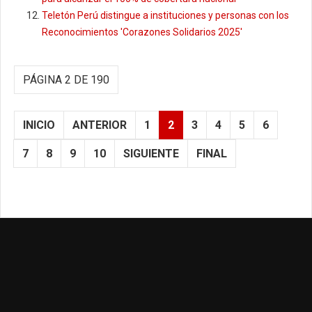
Teletón Perú distingue a instituciones y personas con los
Reconocimientos 'Corazones Solidarios 2025'
PÁGINA 2 DE 190
INICIO
ANTERIOR
1
2
3
4
5
6
7
8
9
10
SIGUIENTE
FINAL