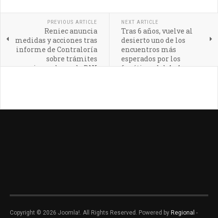
PREVIOUS ARTICLE
NEXT ARTICLE
Reniec anuncia
Tras 6 años, vuelve al
medidas y acciones tras
desierto uno de los
informe de Contraloría
encuentros más
sobre trámites
esperados por los
irregulares de DNI
fanáticos del 4x4
Copyright © 2026 Joomla!. All Rights Reserved. Powered by
Regional
-