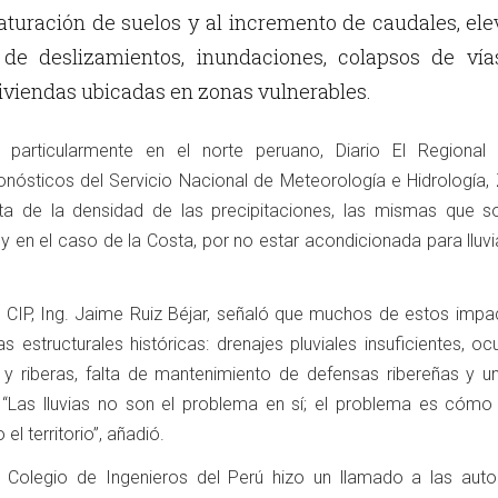
saturación de suelos y al incremento de caudales, el
d de deslizamientos, inundaciones, colapsos de vía
viviendas ubicadas en zonas vulnerables.
 particularmente en el norte peruano, Diario El Regional 
nósticos del Servicio Nacional de Meteorología e Hidrología, Z
ta de la densidad de las precipitaciones, las mismas que 
a y en el caso de la Costa, por no estar acondicionada para lluv
 CIP, Ing. Jaime Ruiz Béjar, señaló que muchos de estos impa
s estructurales históricas: drenajes pluviales insuficientes, o
y riberas, falta de mantenimiento de defensas ribereñas y un
ial. “Las lluvias no son el problema en sí; el problema es cóm
el territorio”, añadió.
l Colegio de Ingenieros del Perú hizo un llamado a las auto