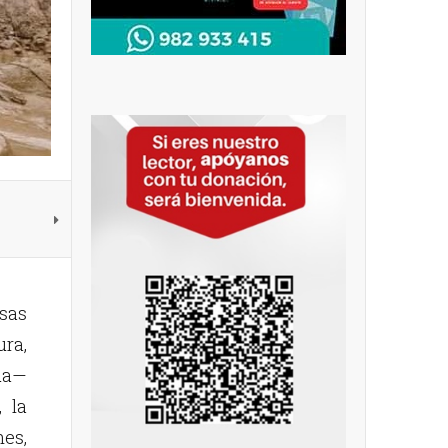
nsas
ura,
gua—
 la
nes,