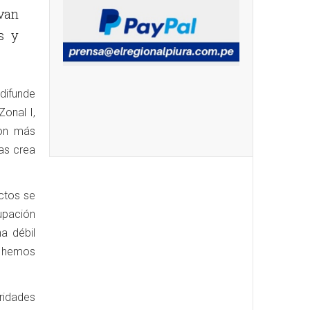
evan
s y
difunde
onal I,
son más
ias crea
ctos se
cupación
a débil
o hemos
ridades