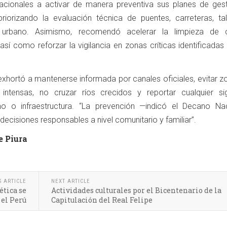
nacionales a activar de manera preventiva sus planes de gest
priorizando la evaluación técnica de puentes, carreteras, ta
 urbano. Asimismo, recomendó acelerar la limpieza de 
, así como reforzar la vigilancia en zonas críticas identificadas
 exhortó a mantenerse informada por canales oficiales, evitar 
s intensas, no cruzar ríos crecidos y reportar cualquier s
reno o infraestructura. “La prevención —indicó el Decano Na
cisiones responsables a nivel comunitario y familiar”.
e Piura
S ARTICLE
NEXT ARTICLE
tica se
Actividades culturales por el Bicentenario de la
 el Perú
Capitulación del Real Felipe