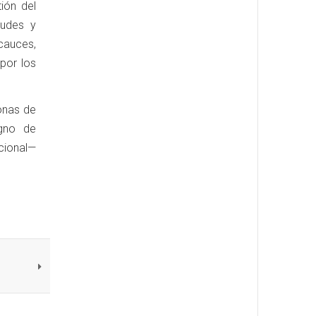
ión del
ludes y
cauces,
 por los
zonas de
igno de
cional—