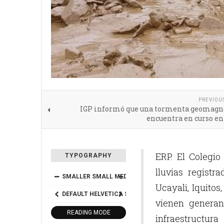
PREVIOU
IGP informó que una tormenta geomagné
encuentra en curso en
ERP. El Colegio
TYPOGRAPHY
lluvias registr
SMALLER
SMALL
MEDIUM
BIG
BIGGER
Ucayali, Iquito
DEFAULT
HELVETICA
SEGOE
GEORGIA
TIMES
vienen generan
READING MODE
infraestructura