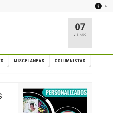
07
VIE
,
AGO
ES
MISCELANEAS
COLUMNISTAS
s