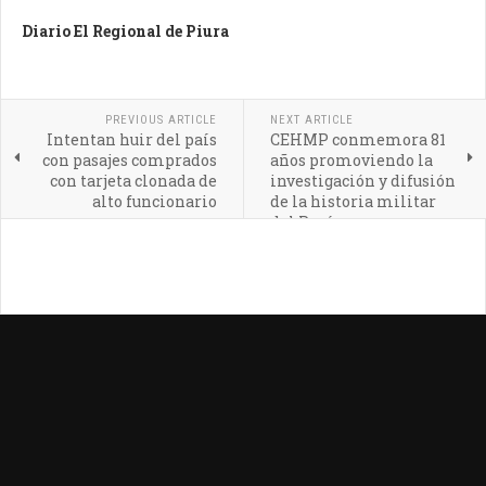
Diario El Regional de Piura
PREVIOUS ARTICLE
NEXT ARTICLE
Intentan huir del país
CEHMP conmemora 81
con pasajes comprados
años promoviendo la
con tarjeta clonada de
investigación y difusión
alto funcionario
de la historia militar
del Perú