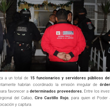
nza a un total de
15 funcionarios y servidores públicos d
untamente habrían coordinado la emisión irregular de
órde
para favorecer a
determinados proveedores.
Entre los inves
egional del Callao,
Ciro Castillo Rojo
, para quien el Poder J
bicación y captura.