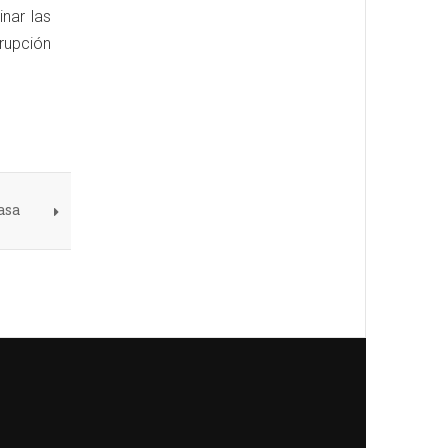
inar las
rupción
asa