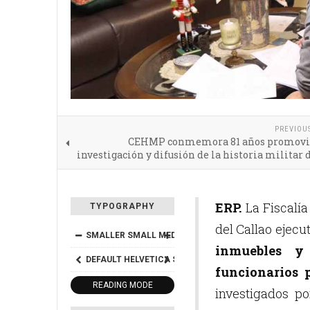
PREVIOU
CEHMP conmemora 81 años promovi
investigación y difusión de la historia militar 
ERP.
La Fiscalía
TYPOGRAPHY
del Callao ejec
SMALLER
SMALL
MEDIUM
BIG
BIGGER
inmuebles y 
DEFAULT
HELVETICA
SEGOE
GEORGIA
TIMES
funcionarios 
READING MODE
investigados p