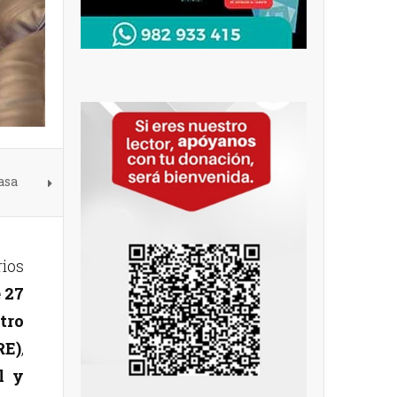
asa
rios
 27
tro
RE)
,
l y