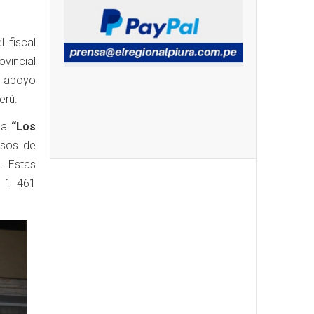
l fiscal
vincial
l apoyo
erú.
da
“Los
esos de
. Estas
/ 1 461