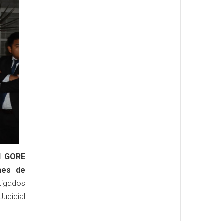
el GORE
nes de
tigados
udicial