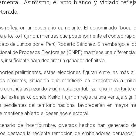
mental. Asimismo, el voto blanco y viciado refleja
ctorado.
os reflejaron un escenario cambiante. El denominado "boca d
ja a Keiko Fujimori, mientras que posteriormente el conteo rápi
didato de Juntos por el Perú, Roberto Sánchez. Sin embargo, el
Nacional de Procesos Electorales (ONPE) mantiene una diferenci
, insuficiente para declarar un ganador definitivo.
ortes preliminares, estas elecciones figuran entre las más aj
os similares, situación que mantiene en expectativa a mill
io continúa avanzando y aún resta contabilizar una importante 
el extranjero, donde Keiko Fujimori registra una ventaja signif
s pendientes del territorio nacional favorecerían en mayor m
 mantiene abierto el desenlace electoral.
enario de incertidumbre, diversos hechos han generado d
llos destaca la reciente remoción de embajadores peruanos,