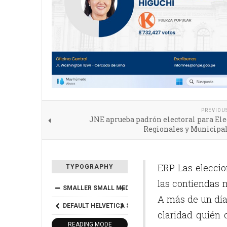
PREVIOU
JNE aprueba padrón electoral para El
Regionales y Municipal
ERP. Las elecci
TYPOGRAPHY
las contiendas m
SMALLER
SMALL
MEDIUM
BIG
BIGGER
A más de un día 
DEFAULT
HELVETICA
SEGOE
GEORGIA
TIMES
claridad quién 
READING MODE