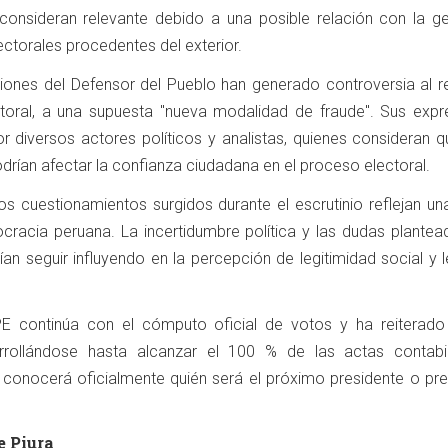
consideran relevante debido a una posible relación con la ge
ectorales procedentes del exterior.
iones del Defensor del Pueblo han generado controversia al ref
toral, a una supuesta "nueva modalidad de fraude". Sus expr
r diversos actores políticos y analistas, quienes consideran q
drían afectar la confianza ciudadana en el proceso electoral.
los cuestionamientos surgidos durante el escrutinio reflejan u
racia peruana. La incertidumbre política y las dudas plantea
ían seguir influyendo en la percepción de legitimidad social y 
PE continúa con el cómputo oficial de votos y ha reiterado
rrollándose hasta alcanzar el 100 % de las actas contabil
conocerá oficialmente quién será el próximo presidente o pre
e Piura