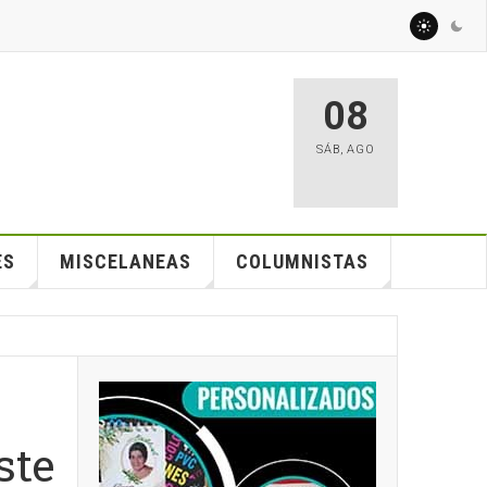
08
SÁB
,
AGO
ES
MISCELANEAS
COLUMNISTAS
ste