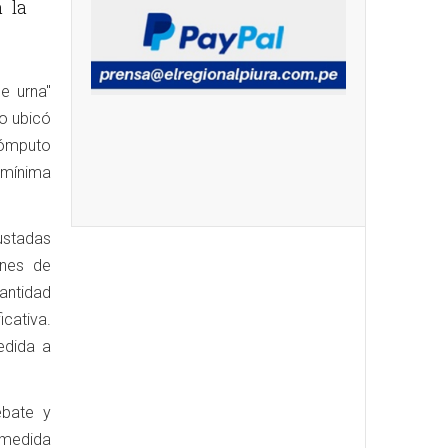
 la
e urna"
do ubicó
 cómputo
a mínima
ustadas
ones de
cantidad
icativa.
edida a
ebate y
 medida