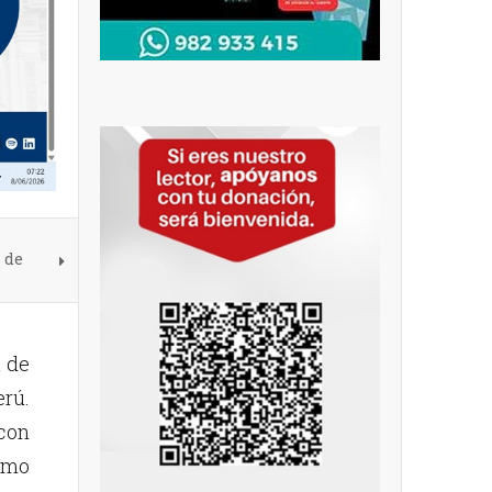
 de
a de
erú.
 con
ximo