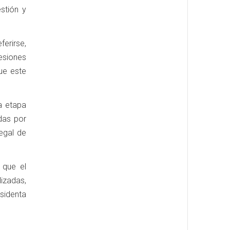
stión y
erirse,
esiones
ue este
na etapa
das por
legal de
 que el
izadas,
sidenta