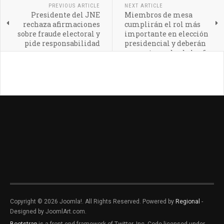
PREVIOUS ARTICLE
NEXT ARTICLE
Presidente del JNE
Miembros de mesa
rechaza afirmaciones
cumplirán el rol más
sobre fraude electoral y
importante en elección
pide responsabilidad
presidencial y deberán
presentarse desde las 6
a.m.
Copyright © 2026 Joomla!. All Rights Reserved. Powered by
Regional
-
Designed by JoomlArt.com.