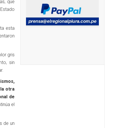
as, que
 Estado
ta esta
entaron
lor gris
to, sin
r.
mismos,
la otra
onal de
tinúa el
s de un