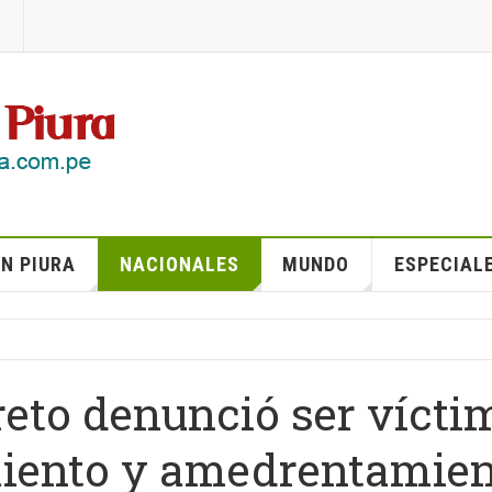
N PIURA
NACIONALES
MUNDO
ESPECIAL
reto denunció ser vícti
imiento y amedrentamie