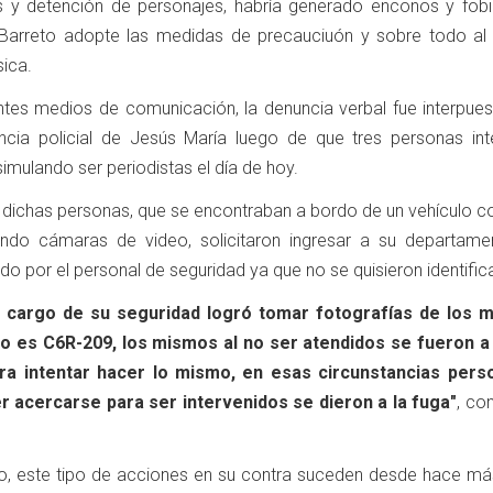
as y detención de personajes, habría generado enconos y fobi
l Barreto adopte las medidas de precauciuón y sobre todo al
sica.
tes medios de comunicación, la denuncia verbal fue interpues
cia policial de Jesús María luego de que tres personas int
simulando ser periodistas el día de hoy.
 dichas personas, que se encontraban a bordo de un vehículo co
ndo cámaras de video, solicitaron ingresar a su departamen
 por el personal de seguridad ya que no se quisieron identifica
l a cargo de su seguridad logró tomar fotografías de los 
lo es C6R-209, los mismos al no ser atendidos se fueron a 
ra intentar hacer lo mismo, en esas circunstancias pers
r acercarse para ser intervenidos se dieron a la fuga"
, con
o, este tipo de acciones en su contra suceden desde hace má