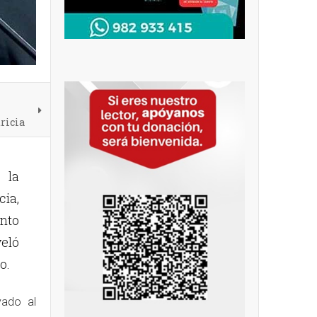
tricia
 la
cia,
ento
veló
co.
vado al