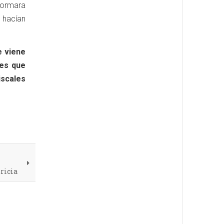
formara
 hacían
e viene
nes que
iscales
tricia