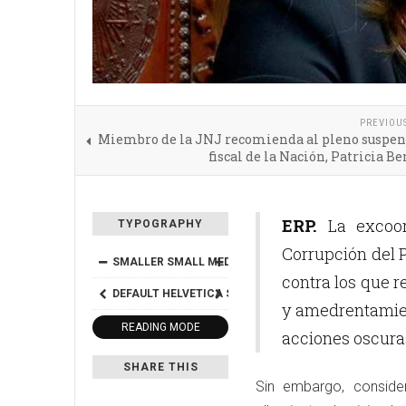
PREVIOU
Miembro de la JNJ recomienda al pleno suspend
fiscal de la Nación, Patricia B
ERP.
La excoord
TYPOGRAPHY
Corrupción del P
SMALLER
SMALL
MEDIUM
BIG
BIGGER
contra los que r
DEFAULT
HELVETICA
SEGOE
GEORGIA
TIMES
y amedrentamient
READING MODE
acciones oscuras
SHARE THIS
Sin embargo, consider