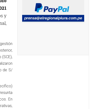
ado
021
os y
nal,
gestión
terior,
o (SCE),
lizaron
o de S/
cífico)
resunta
icos. En
ativas,