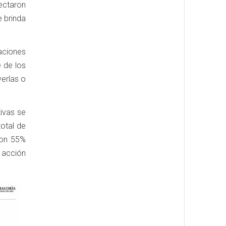
tectaron
e brinda
aciones
 de los
verlas o
tivas se
total de
con 55%
n acción