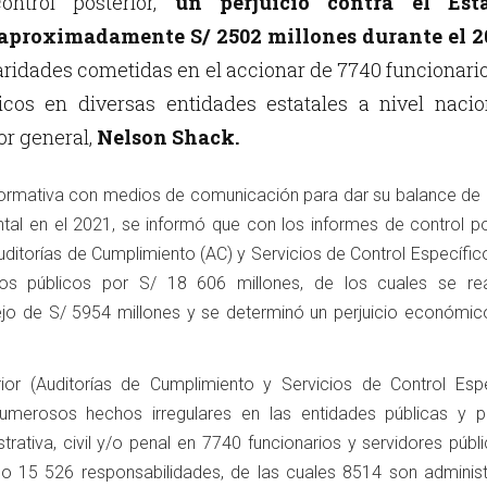
ontrol posterior,
un perjuicio contra el Est
 aproximadamente S/ 2502 millones durante el 2
aridades cometidas en el accionar de 7740 funcionari
icos en diversas entidades estatales a nivel nacio
lor general,
Nelson Shack.
formativa con medios de comunicación para dar su balance de 
tal en el 2021, se informó que con los informes de control pos
ditorías de Cumplimiento (AC) y Servicios de Control Específic
os públicos por S/ 18 606 millones, de los cuales se rea
jo de S/ 5954 millones y se determinó un perjuicio económic
rior (Auditorías de Cumplimiento y Servicios de Control Espe
merosos hechos irregulares en las entidades públicas y p
trativa, civil y/o penal en 7740 funcionarios y servidores públ
do 15 526 responsabilidades, de las cuales 8514 son administr