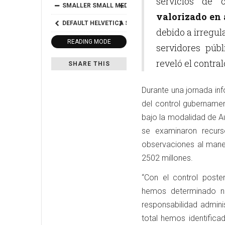
servicios de c
SMALLER
SMALL
MEDIUM
BIG
BIGGER
valorizado en
DEFAULT
HELVETICA
SEGOE
GEORGIA
TIMES
debido a irregul
READING MODE
servidores públ
reveló el contra
SHARE THIS
Durante una jornada in
del control gubernamen
bajo la modalidad de Au
se examinaron recurs
observaciones al mane
2502 millones.
“Con el control poste
hemos determinado nu
responsabilidad adminis
total hemos identifica