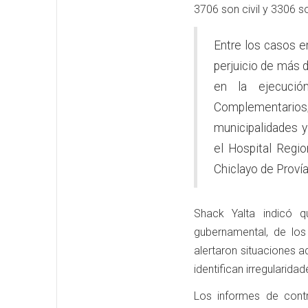
3706 son civil y 3306 s
Entre los casos e
perjuicio de más d
en la ejecució
Complementario
municipalidades y
el Hospital Regi
Chiclayo de Provía
Shack Yalta indicó 
gubernamental, de los
alertaron situaciones a
identifican irregularida
Los informes de contr