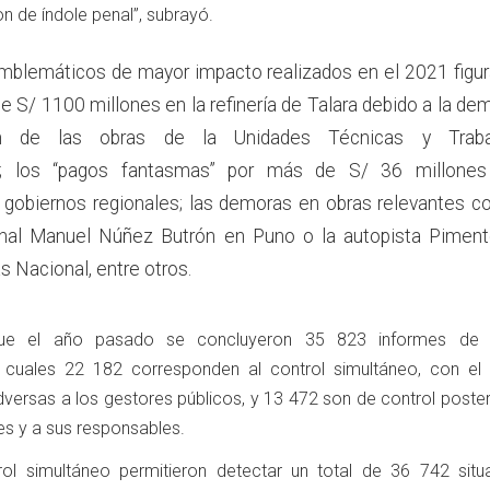
on de índole penal”, subrayó.
mblemáticos de mayor impacto realizados en el 2021 figur
e S/ 1100 millones en la refinería de Talara debido a la de
n de las obras de la Unidades Técnicas y Traba
s; los “pagos fantasmas” por más de S/ 36 millones
 gobiernos regionales; las demoras en obras relevantes 
onal Manuel Núñez Butrón en Puno o la autopista Pimen
s Nacional, entre otros.
que el año pasado se concluyeron 35 823 informes de c
 cuales 22 182 corresponden al control simultáneo, con el
dversas a los gestores públicos, y 13 472 son de control poster
des y a sus responsables.
ol simultáneo permitieron detectar un total de 36 742 situ