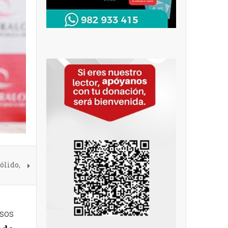
ólido,
rsos