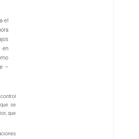
a el
mora
jos
 en
como
te –
ontrol
 que se
ior, que
aciones