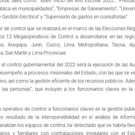
ional, tales como: “Buen Inicio del Año Escolar 2022”, “Presta
ública en municipalidades”, “Empresas de Saneamiento”, “Univer
 Gestión Eléctrica” y “Supervisión de gastos en consultorías”.
r de control que se realizará en el marco de las Elecciones Re
los 12 Megaoperativos de Control a desarrollarse en las regi
, Arequipa, Junín, Cusco, Lima Metropolitana, Tacna, Ap
, San Martín y Lima Provincias.
 el control gubernamental del 2022 será la ejecución de las Au
esempeño a procesos misionales del Estado, con las que se ver
vo, así como la gestión eficiente de los recursos públicos. Ad
 a las personas”, que incluyen a los funcionarios claves en la
 operativo de control a funcionarios claves en la gestión públ
o resultado de la interoperatibilidad en el análisis de inform
alizan los equipos de control, ha detectado que se habría fav
arios y familiares con contrataciones irregulares con el Est