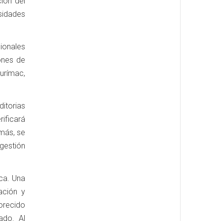
ción del
sidades
gionales
ones de
urímac,
ditorias
ificará
emás, se
 gestión
ica. Una
ación y
orecido
ado. Al