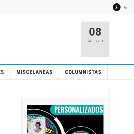
08
SÁB
,
AGO
ES
MISCELANEAS
COLUMNISTAS