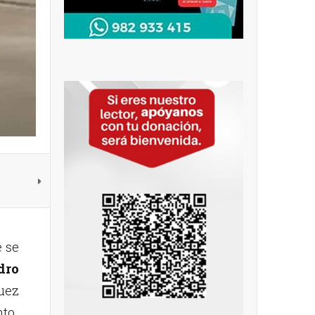
e se
dro
uez
to.