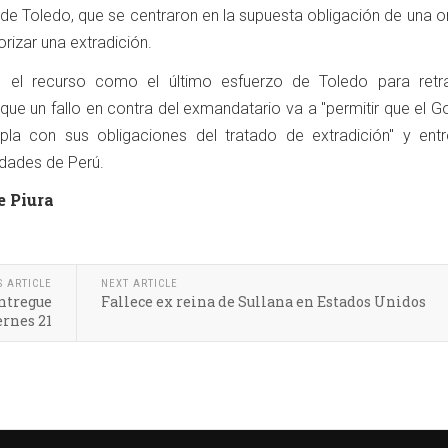
 de Toledo, que se centraron en la supuesta obligación de una 
rizar una extradición.
có el recurso como el último esfuerzo de Toledo para retr
 que un fallo en contra del exmandatario va a "permitir que el G
a con sus obligaciones del tratado de extradición" y entr
ridades de Perú.
e Piura
S ARTICLE
NEXT ARTICLE
entregue
Fallece ex reina de Sullana en Estados Unidos
ernes 21