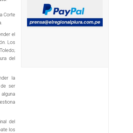
la Corte
a.
ender el
ión. Los
 Toledo;
ura del
nder la
 de ser
 alguna
estiona
inal del
ate los