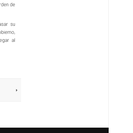
orden de
asar su
obierno,
egar al