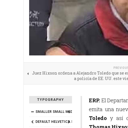
PREVIOU
Juez Hixson ordena a Alejandro Toledo que se 
a policía de EE. UU. este vi
ERP.
El Departam
TYPOGRAPHY
emita una nuev
SMALLER
SMALL
MEDIUM
BIG
BIGGER
Toledo
y así c
DEFAULT
HELVETICA
SEGOE
GEORGIA
TIMES
Thomas Hixso