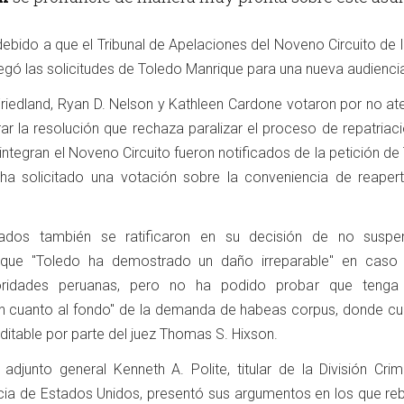
debido a que el Tribunal de Apelaciones del Noveno Circuito de 
gó las solicitudes de Toledo Manrique para una nueva audienci
Friedland, Ryan D. Nelson y Kathleen Cardone votaron por no at
ar la resolución que rechaza paralizar el proceso de repatriac
ntegran el Noveno Circuito fueron notificados de la petición de
ha solicitado una votación sobre la conveniencia de reapert
rados también se ratificaron en su decisión de no suspe
z que "Toledo ha demostrado un daño irreparable" en caso
oridades peruanas, pero no ha podido probar que tenga
en cuanto al fondo" de la demanda de habeas corpus, donde cu
aditable por parte del juez Thomas S. Hixson.
l adjunto general Kenneth A. Polite, titular de la División Crim
ia de Estados Unidos, presentó sus argumentos en los que reb