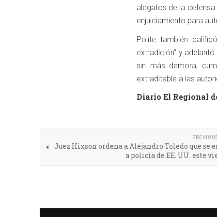
alegatos de la defensa
enjuiciamiento para auto
Polite también califi
extradición” y adelantó
sin más demora, cumpl
extraditable a las auto
Diario El Regional d
PREVIOU
Juez Hixson ordena a Alejandro Toledo que se 
a policía de EE. UU. este vi