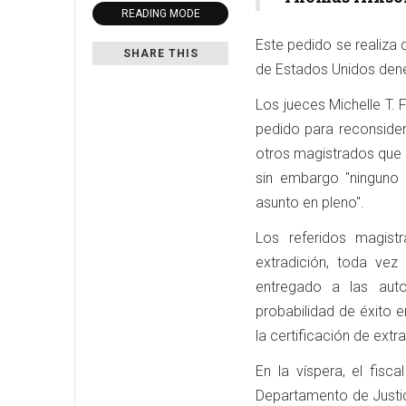
READING MODE
Este pedido se realiza 
SHARE THIS
de Estados Unidos dene
Los jueces Michelle T. 
pedido para reconsider
otros magistrados que i
sin embargo "ninguno 
asunto en pleno".
Los referidos magist
extradición, toda ve
entregado a las aut
probabilidad de éxito 
la certificación de extr
En la víspera, el fisca
Departamento de Justic