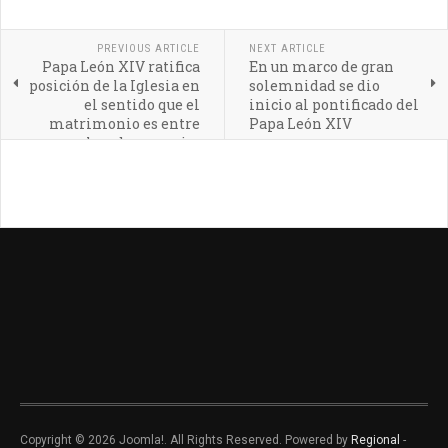
PREVIOUS ARTICLE
NEXT ARTICLE
Papa León XIV ratifica
En un marco de gran
posición de la Iglesia en
solemnidad se dio
el sentido que el
inicio al pontificado del
matrimonio es entre
Papa León XIV
hombre y mujer
Copyright © 2026 Joomla!. All Rights Reserved. Powered by
Regional
-