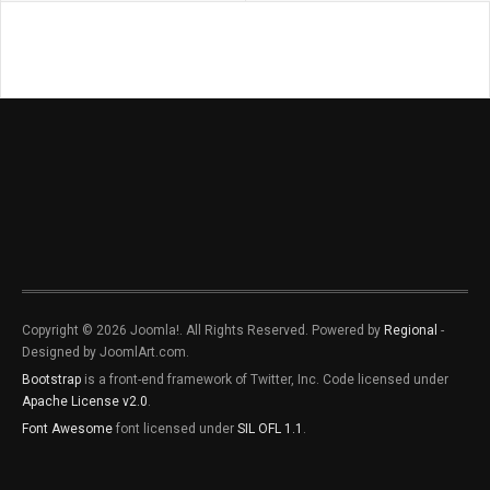
Copyright © 2026 Joomla!. All Rights Reserved. Powered by
Regional
-
Designed by JoomlArt.com.
Bootstrap
is a front-end framework of Twitter, Inc. Code licensed under
Apache License v2.0
.
Font Awesome
font licensed under
SIL OFL 1.1
.