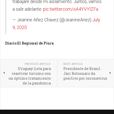
trabajaré desde mi aislamiento. Juntos, vamos
a salir adelante.
pic.twitter.com/oA4YVYlZFa
— Jeanine Añez Chavez (@JeanineAnez)
July
9, 2020
Diario El Regional de Piura
PREVIOUS ARTICLE
NEXT ARTICLE
Uruguay lista para
Presidente de Brasil
reactivar turismo con
Jair Bolsonaro da
un óptimo tratamiento
positivo por coronavirus
de la pandemia