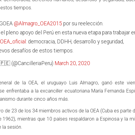
 estos tiempos.
 SGOEA
@Almagro_OEA2015
por su reelección.
pleno apoyo del Perú en esta nueva etapa para trabajar e
OEA_oficial
: democracia, DDHH, desarrollo y seguridad,
evos desafíos de estos tiempos.
ú🇵🇪 (@CancilleriaPeru)
March 20, 2020
general de la OEA, el uruguayo Luis Almagro, ganó este vier
 se enfrentaba a la excanciller ecuatoriana María Fernanda Esp
rganismo durante cinco años más.
yo de 23 de los 34 miembros activos de la OEA (Cuba es parte d
e 1962), mientras que 10 países respaldaron a Espinosa y la mi
 la sesión.