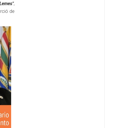
 Lemes"
,
erció de