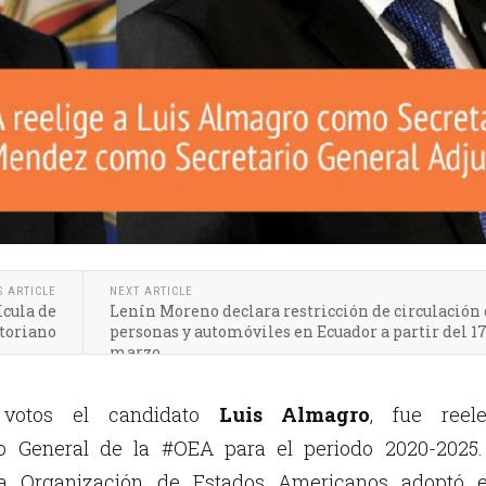
S ARTICLE
NEXT ARTICLE
ícula de
Lenín Moreno declara restricción de circulación
atoriano
personas y automóviles en Ecuador a partir del 17
marzo
votos el candidato
Luis Almagro
, fue reele
o General de la #OEA para el periodo 2020-2025.
a Organización de Estados Americanos adoptó e