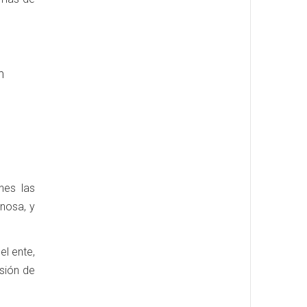
n
nes las
inosa, y
el ente,
sión de