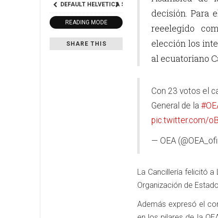
DEFAULT
HELVETICA
SEGOE
GEORGIA
TIMES
decisión. Para 
READING MODE
reeelegido com
elección los in
SHARE THIS
al ecuatoriano C
Con 23 votos el c
General de la
#OE
pic.twitter.com/
— OEA (@OEA_ofic
La Cancillería felicitó
Organización de Estad
Además expresó el com
en los pilares de la O