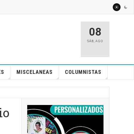
08
SÁB
,
AGO
ES
MISCELANEAS
COLUMNISTAS
io