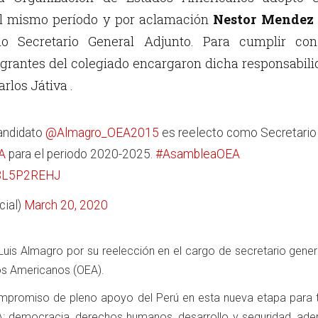
el mismo período y por aclamación
Nestor Mendez
o Secretario General Adjunto. Para cumplir con
tegrantes del colegiado encargaron dicha responsabil
arlos Játiva .
andidato
@Almagro_OEA2015
es reelecto como Secretario
A
para el periodo 2020-2025.
#AsambleaOEA
oBL5P2REHJ
ial)
March 20, 2020
 a Luis Almagro por su reelección en el cargo de secretario gener
os Americanos (OEA).
promiso de pleno apoyo del Perú en esta nueva etapa para t
EA: democracia, derechos humanos, desarrollo y seguridad, ad