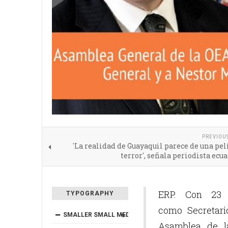
PREVIOU
'La realidad de Guayaquil parece de una pel
terror', señala periodista ecu
ERP. Con 23 
TYPOGRAPHY
como Secretari
SMALLER
SMALL
MEDIUM
BIG
BIGGER
Asamblea de l