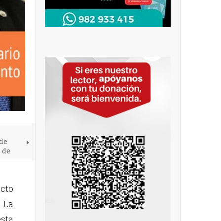
 de
 de
cto
 La
sta