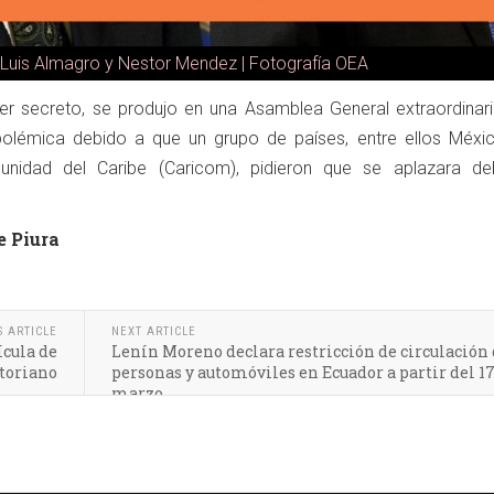
Luis Almagro y Nestor Mendez | Fotografía OEA
er secreto, se produjo en una Asamblea General extraordinari
olémica debido a que un grupo de países, entre ellos Méxi
idad del Caribe (Caricom), pidieron que se aplazara de
e Piura
S ARTICLE
NEXT ARTICLE
ícula de
Lenín Moreno declara restricción de circulación
atoriano
personas y automóviles en Ecuador a partir del 17
marzo