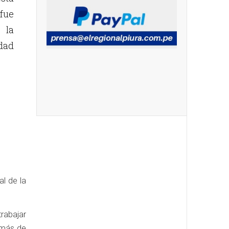
fue
 la
idad
al de la
rabajar
emás de