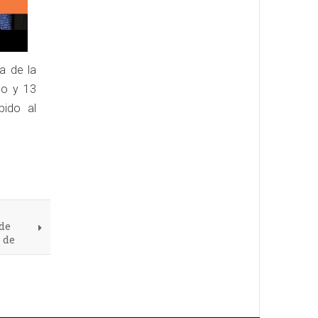
a de la
co y 13
bido al
 de
 de