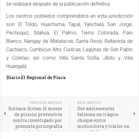
se realizará después de la publicación definitiva.
Los centros poblados comprendidos en esta jurisdicción
son: El Toldo, Huachuma, Tapal, Yanchalá, San Jorge,
Pechuquiz, Silahua, El Palmo, Tierra Colorada, Palo
Blanco, Nangay de Matalacas, Santa Rosa, Bellavista de
Cachiaco, Cumbicus Alto, Curilcas, Lagunas de San Pablo
y Coletas; así como Villa Santa Sofía, Jíbito y Villa
Huangalá.
Diario El Regional de Piura
PREVIOUS ARTICLE
NEXT ARTICLE
Sullana: dictan 16 meses
Dos adolescentes
de prisión preventiva
fallecen en trágico
contra investigado por
choque entre
presunta pornografía
motocicleta y tráiler en
infantil agravada
la vía Sullana–
Tambogrande