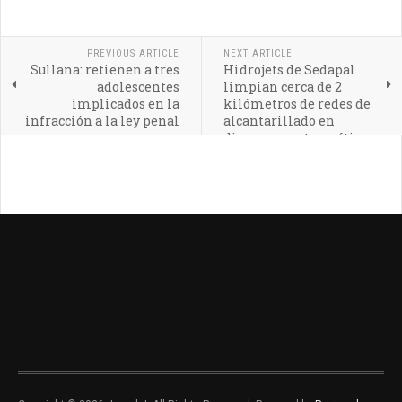
PREVIOUS ARTICLE
NEXT ARTICLE
Sullana: retienen a tres
Hidrojets de Sedapal
adolescentes
limpian cerca de 2
implicados en la
kilómetros de redes de
infracción a la ley penal
alcantarillado en
diversos puntos críticos
de Sullana