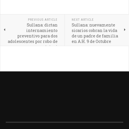
PREVIOUS ARTICLE
NEXT ARTICLE
Sullana: dictan
Sullana: nuevamente
internamiento
sicarios cobran la vida
preventivo para dos
de un padre de familia
adolescentes por robo de
en A.H. 9 de Octubre
mototaxi