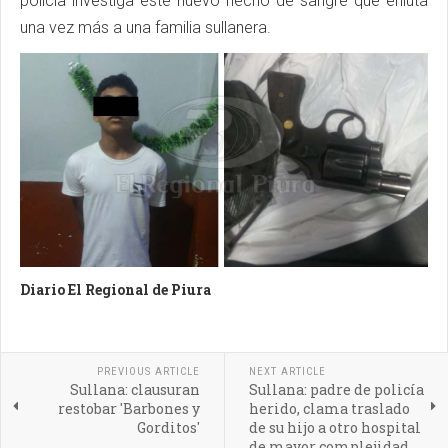
policía investiga este nuevo hecho de sangre que enluta
una vez más a una familia sullanera.
Diario El Regional de Piura
PREVIOUS ARTICLE
NEXT ARTICLE
Sullana: clausuran
Sullana: padre de policía
restobar 'Barbones y
herido, clama traslado
Gorditos'
de su hijo a otro hospital
de mayor complejidad