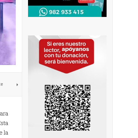
te
para
Esta
e la