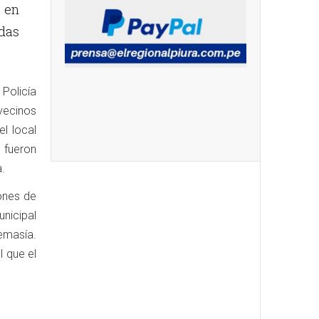
s en
das
Policía
vecinos
l local
 fueron
.
ones de
nicipal
emasía.
l que el