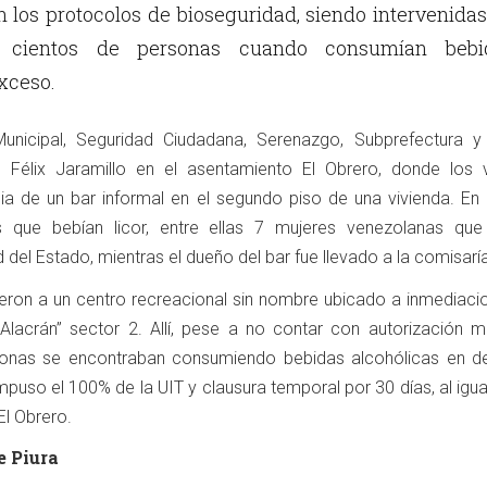
n los protocolos de bioseguridad, siendo intervenida
s cientos de personas cuando consumían bebi
xceso.
unicipal, Seguridad Ciudadana, Serenazgo, Subprefectura y 
le Félix Jaramillo en el asentamiento El Obrero, donde los 
ia de un bar informal en el segundo piso de una vivienda. En e
s que bebían licor, entre ellas 7 mujeres venezolanas que
del Estado, mientras el dueño del bar fue llevado a la comisaría
eron a un centro recreacional sin nombre ubicado a inmediaci
Alacrán” sector 2. Allí, pese a no contar con autorización mu
sonas se encontraban consumiendo bebidas alcohólicas en d
mpuso el 100% de la UIT y clausura temporal por 30 días, al igua
El Obrero.
e Piura