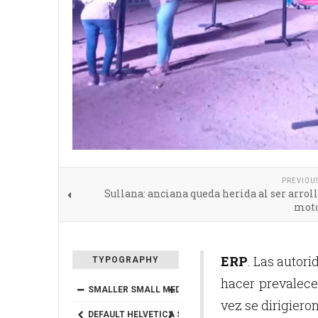
PREVIOU
Sullana: anciana queda herida al ser arrol
moto
ERP
. Las autor
TYPOGRAPHY
hacer prevalecer
SMALLER
SMALL
MEDIUM
BIG
BIGGER
vez se dirigiero
DEFAULT
HELVETICA
SEGOE
GEORGIA
TIMES