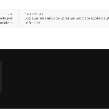
S ARTICLE
NEXT ARTICLE
lada por
Sullana: seis años de internación para adolescen
cicleta
infractor