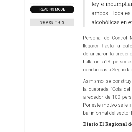
ley e incumplía
READING MODE
ambos locale
alcohólicas en e
SHARE THIS
Personal de Control M
llegaron hasta la cal
denunciaron la presenc
hallaron a13 persona
conducidas a Seguridad 
Asimismo, se constituy
la quebrada “Cola del 
alrededor de 100 per
Por este motivo se le i
bar informal del sector 
Diario El Regional d