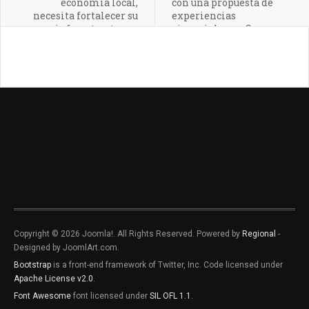
economía local,
con una propuesta de
necesita fortalecer su
experiencias
infraestructura y
vivenciales en Cusco
seguridad
Copyright © 2026 Joomla!. All Rights Reserved. Powered by
Regional
-
Designed by JoomlArt.com.
Bootstrap
is a front-end framework of Twitter, Inc. Code licensed under
Apache License v2.0
.
Font Awesome
font licensed under
SIL OFL 1.1
.