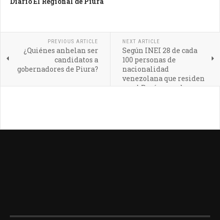
Diario El Regional de Piura
PREVIOUS ARTICLE
NEXT ARTICLE
¿Quiénes anhelan ser
Según INEI 28 de cada
candidatos a
100 personas de
gobernadores de Piura?
nacionalidad
venezolana que residen
en el Perú son pobres