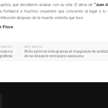
ujetos, que decidieron acabar con su vida. El alma de
“Juan d
 fortalece a muchos creyentes que concurren al lugar y lo
tribución después de la muerte violenta que tuvo.
e Piura
S ARTICLE
NEXT ARTICLE
icismo y
Niño salvó su vida gracias al trasplante de médul
gráficas
de un donante extranjero anónimo