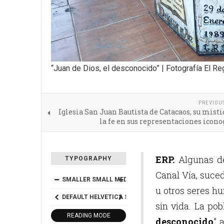
“Juan de Dios, el desconocido” | Fotografía El Reg
PREVIOU
Iglesia San Juan Bautista de Catacaos, su mist
la fe en sus representaciones icono
ERP.
Algunas dé
TYPOGRAPHY
Canal Vía, suce
SMALLER
SMALL
MEDIUM
BIG
BIGGER
u otros seres h
DEFAULT
HELVETICA
SEGOE
GEORGIA
TIMES
sin vida. La po
READING MODE
desconocido
” 