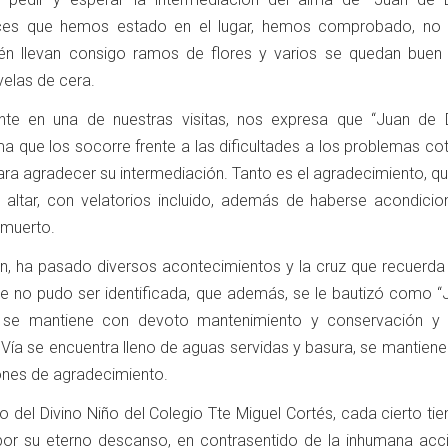
ces que hemos estado en el lugar, hemos comprobado, no 
bién llevan consigo ramos de flores y varios se quedan buen
velas de cera.
nte en una de nuestras visitas, nos expresa que “Juan de D
a que los socorre frente a las dificultades a los problemas co
para agradecer su intermediación. Tanto es el agradecimiento, q
 altar, con velatorios incluido, además de haberse acondicio
 muerto.
ón, ha pasado diversos acontecimientos y la cruz que recuerda 
ue no pudo ser identificada, que además, se le bautizó como “
” se mantiene con devoto mantenimiento y conservación y
Vía se encuentra lleno de aguas servidas y basura, se mantiene
iones de agradecimiento.
o del Divino Niño del Colegio Tte Miguel Cortés, cada cierto t
or su eterno descanso, en contrasentido de la inhumana acc