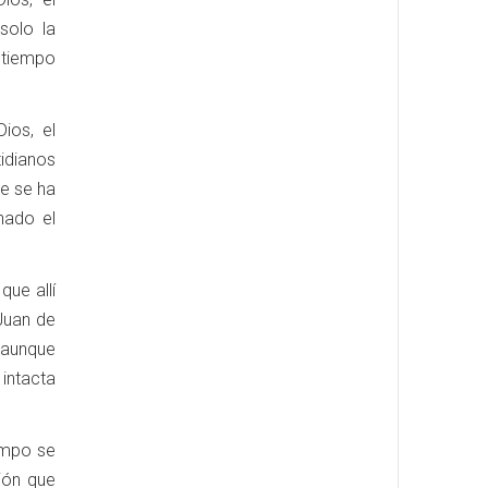
solo la
 tiempo
ios, el
tidianos
ue se ha
nado el
que allí
Juan de
 aunque
 intacta
iempo se
ión que