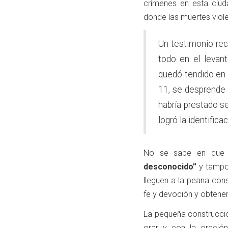
crímenes en esta ciud
donde las muertes viole
Un testimonio rec
todo en el levant
quedó tendido en la
11, se desprende 
habría prestado se
logró la identifica
No se sabe en que
desconocido”
y tampoc
lleguen a la peana con
fe y devoción y obtene
La pequeña construcció
orar y con la oración