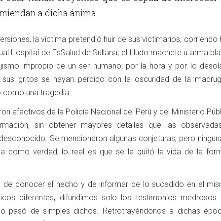
miendan a dicha ánima.
rsiones, la víctima pretendió huir de sus victimarios, corriendo 
ctual Hospital de EsSalud de Sullana, el filudo machete u arma bl
ajismo impropio de un ser humano; por la hora y por lo desol
e sus gritos se hayan perdido con la oscuridad de la madrug
o como una tragedia.
ron efectivos de la Policía Nacional del Perú y del Ministerio Públ
formación, sin obtener mayores detalles que las observada
desconocido. Se mencionaron algunas conjeturas, pero ninguna
a como verdad; lo real es que se le quitó la vida de la fo
d de conocer el hecho y de informar de lo sucedido en el mis
ticos diferentes, difundimos solo los testimonios medrosos
no pasó de simples dichos. Retrotrayéndonos a dichas époc