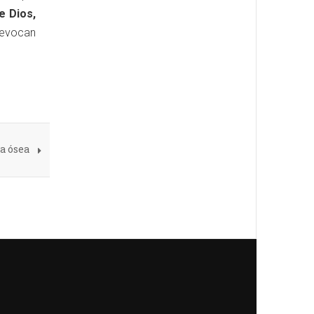
e Dios,
 evocan
a ósea