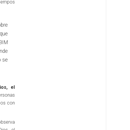
tiempos
obre
 que
 BIM
onde
o se
os, el
ersonas
los con
 observa
ios, el