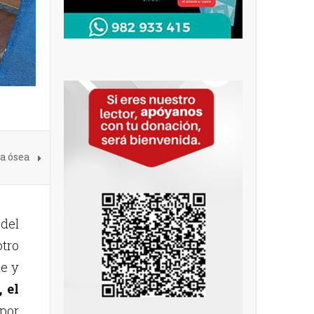
a ósea
 del
otro
le y
 el
 por