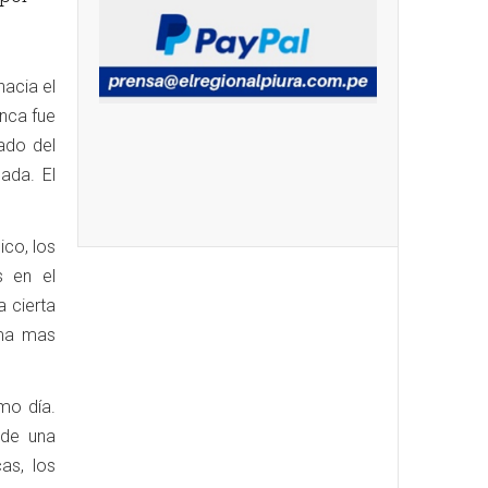
hacia el
anca fue
ado del
ada. El
ico, los
s en el
 cierta
rma mas
mo día.
 de una
as, los