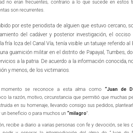
ad no eran frecuentes, contrario a lo que sucede en estos 
ntas son recurrentes.
ibido por este periodista de alguien que estuvo cercano, s
amiento del cadáver y posterior investigación, el occiso
 fría loza del Canal Vía, tenía visible un tatuaje referido al
una guarnición militar en el distrito de Papayal, Tumbes, d
rvicios a la patria. De acuerdo a la información conocida, n
ción y menos, de los victimarios.
 momento se reconoce a esta alma como
“Juan de Di
o la razón, motivo, circunstancia que permitió que muchas p
struida en su homenaje, llevando consigo sus pedidos, plantear
r un beneficio o para muchos un
“milagro
”.
n, recibe a diario a varias personas con fe y devoción, se les
 pedir y esperar la intermediación del alma de “Juan de D