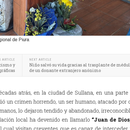
ional de Piura.
S ARTICLE
NEXT ARTICLE
icismo y
Niño salvó su vida gracias al trasplante de médul
gráficas
de un donante extranjero anónimo
cadas atrás, en la ciudad de Sullana, en una parte
dió un crimen horrendo, un ser humano, atacado por 
umanos, lo dejaron tendido y abandonado, irreconocib
blación local ha devenido en llamarlo
“Juan de Dios,
al cual visitan creyentes que es capaz de interceder