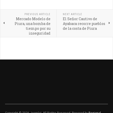
PREVIOUS ARTICLE
NEXT ARTICLE
Mercado Modelo de
El Señor Cautivo de
Piura, una bomba de
Ayabaca recorre pueblos
tiempo por su
de la costa de Piura
inseguridad
Copyright © 2026 Joomla!. All Rights Reserved. Powered by
Regional
-