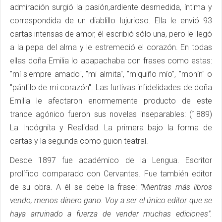
admiración surgió la pasión,ardiente desmedida, íntima y
correspondida de un diablillo lujurioso. Ella le envió 93
cartas intensas de amor, él escribió sólo una, pero le llegó
a la pepa del alma y le estremeció el corazón. En todas
ellas doña Emilia lo apapachaba con frases como estas:
"mí siempre amado", "mi almita", "miquiño mío", "monín" o
"pánfilo de mi corazón". Las furtivas infidelidades de doña
Emilia le afectaron enormemente producto de este
trance agónico fueron sus novelas inseparables: (1889)
La Incógnita y Realidad. La primera bajo la forma de
cartas y la segunda como guion teatral.
Desde 1897 fue académico de la Lengua. Escritor
prolífico comparado con Cervantes. Fue también editor
de su obra. A él se debe la frase:
"Mientras más libros
vendo, menos dinero gano. Voy a ser el único editor que se
haya arruinado a fuerza de vender muchas ediciones".