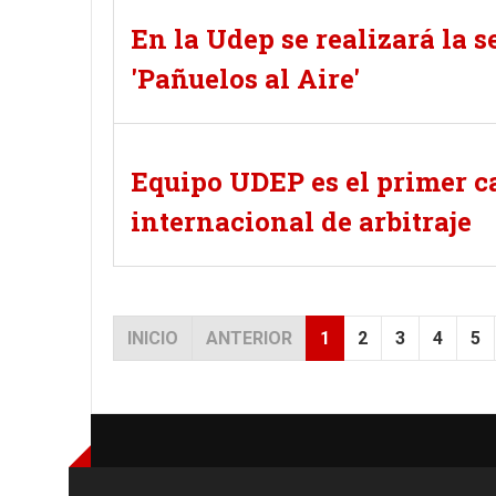
En la Udep se realizará la 
'Pañuelos al Aire'
Equipo UDEP es el primer 
internacional de arbitraje
INICIO
ANTERIOR
1
2
3
4
5