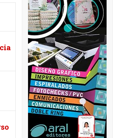
cia
rso