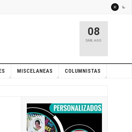
08
SÁB
,
AGO
ES
MISCELANEAS
COLUMNISTAS