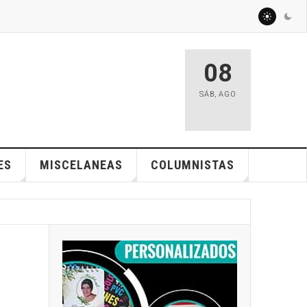
08
SÁB
,
AGO
ES
MISCELANEAS
COLUMNISTAS