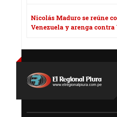
Nicolás Maduro se reúne co
Venezuela y arenga contr