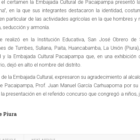
 el certamen la Embajada Cultural de Pacaipampa presentó l
ana”, en la que sus integrantes destacaron la identidad, costu
o, en particular de las actividades agrícolas en la que hombres y
ía, seducción y armonía.
 realizó en la Institución Educativa, San José Obrero de S
nes de Tumbes, Sullana, Paita, Huancabamba, La Unión (Piura), 
l y la Embajada Cultural Pacaipampa que, en una exhibición d
io, dejó en alto el nombre del distrito.
es de la Embajada Cultural, expresaron su agradecimiento al alcal
l de Pacaipampa, Prof. Juan Manuel García Carhuapoma por su 
 la presentación en el referido concurso que congregó a niños,
e Piura