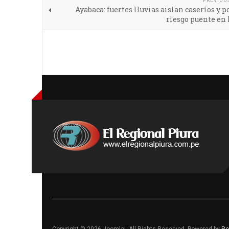
PREVIOU
Ayabaca: fuertes lluvias aislan caseríos y 
riesgo puente en
Copyright © 2026 Joomla!. All Rights Reserved. Powered by
Re