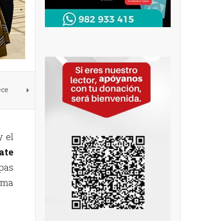
ece
 el
ate
pas
ama