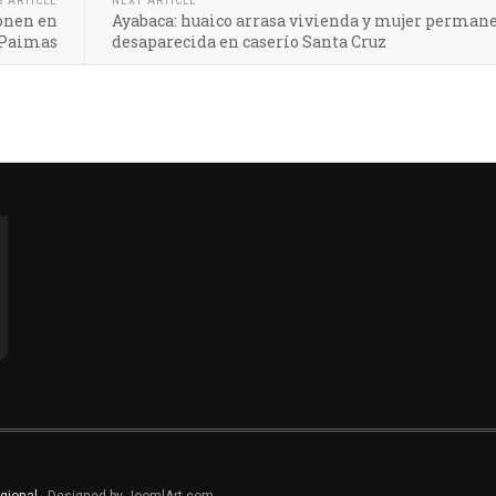
S ARTICLE
NEXT ARTICLE
ponen en
Ayabaca: huaico arrasa vivienda y mujer perman
 Paimas
desaparecida en caserío Santa Cruz
gional
- Designed by JoomlArt.com.