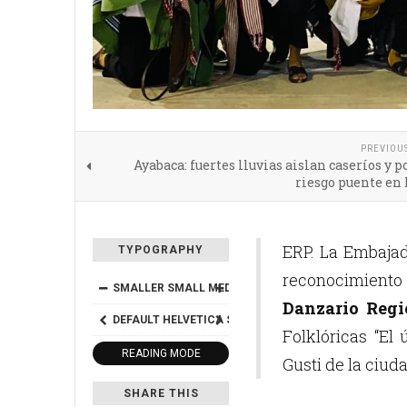
PREVIOU
Ayabaca: fuertes lluvias aislan caseríos y 
riesgo puente en
ERP. La Embajad
TYPOGRAPHY
reconocimiento 
SMALLER
SMALL
MEDIUM
BIG
BIGGER
Danzario Regi
DEFAULT
HELVETICA
SEGOE
GEORGIA
TIMES
Folklóricas “El
READING MODE
Gusti de la ciud
SHARE THIS