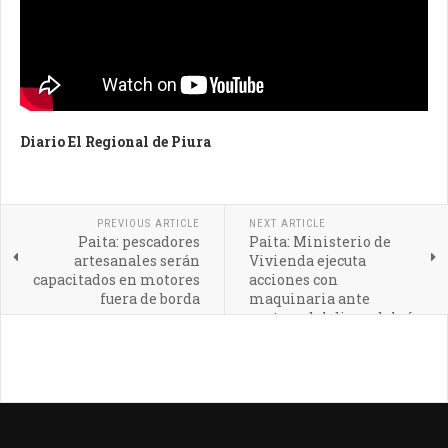
Diario El Regional de Piura
PREVIOUS ARTICLE
NEXT ARTICLE
Paita: pescadores
Paita: Ministerio de
artesanales serán
Vivienda ejecuta
capacitados en motores
acciones con
fuera de borda
maquinaria ante
ruptura del dique del río
Chira