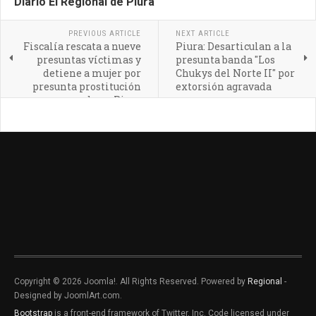
Diario El Regional de Piura
PREVIOUS ARTICLE
NEXT ARTICLE
Fiscalía rescata a nueve
Piura: Desarticulan a la
presuntas víctimas y
presunta banda "Los
detiene a mujer por
Chukys del Norte II" por
presunta prostitución
extorsión agravada
agravada en Piura
Copyright © 2026 Joomla!. All Rights Reserved. Powered by
Regional
-
Designed by JoomlArt.com.
Bootstrap
is a front-end framework of Twitter, Inc. Code licensed under