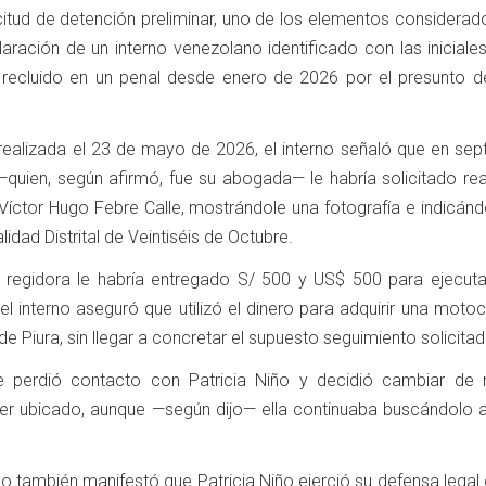
citud de detención preliminar, uno de los elementos considerad
laración de un interno venezolano identificado con las iniciale
 recluido en un penal desde enero de 2026 por el presunto de
 realizada el 23 de mayo de 2026, el interno señaló que en sep
—quien, según afirmó, fue su abogada— le habría solicitado rea
 Víctor Hugo Febre Calle, mostrándole una fotografía e indicán
lidad Distrital de Veintiséis de Octubre.
a regidora le habría entregado S/ 500 y US$ 500 para ejecuta
l interno aseguró que utilizó el dinero para adquirir una motoc
e Piura, sin llegar a concretar el supuesto seguimiento solicitad
e perdió contacto con Patricia Niño y decidió cambiar de
 ser ubicado, aunque —según dijo— ella continuaba buscándolo a
o también manifestó que Patricia Niño ejerció su defensa legal