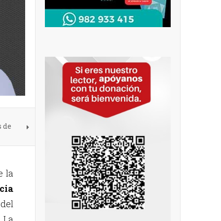
s de
e la
cia
 del
. La