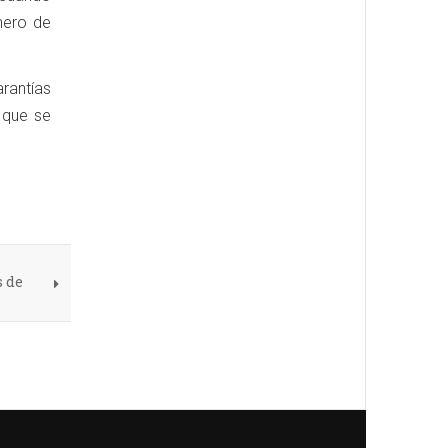
nero de
arantías
 que se
s de