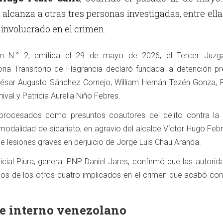
lcanza a otras tres personas investigadas, entre ella
 involucrado en el crimen.
ón N.° 2, emitida el 29 de mayo de 2026, el Tercer Juz
oria Transitorio de Flagrancia declaró fundada la detención pr
César Augusto Sánchez Cornejo, William Hernán Tezén Gonza, F
val y Patricia Aurelia Niño Febres.
procesados como presuntos coautores del delito contra la v
 modalidad de sicariato, en agravio del alcalde Víctor Hugo Febr
de lesiones graves en perjuicio de Jorge Luis Chau Aranda.
licial Piura, general PNP Daniel Jares, confirmó que las autori
sos de los otros cuatro implicados en el crimen que acabó con 
e interno venezolano