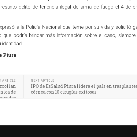
 presunto delito de tenencia ilegal de arma de fuego el 4 de e
expresó a la Policía Nacional que teme por su vida y solicitó g
o que podría brindar más información sobre el caso, siempre
 identidad.
e Piura
S ARTICLE
NEXT ARTICLE
arrollan
IPO de EsSalud Piura lidera el país en trasplante
cnica de
córnea con 10 cirugías exitosas
oncodes