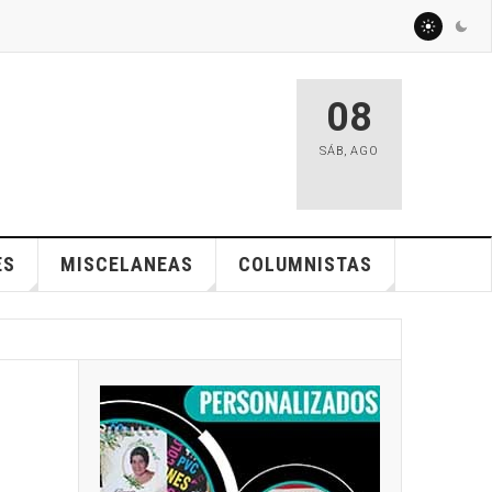
08
SÁB
,
AGO
ES
MISCELANEAS
COLUMNISTAS