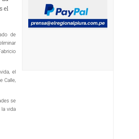
s el
gado de
eliminar
abricio
ida, el
e Calle,
dades se
la vida