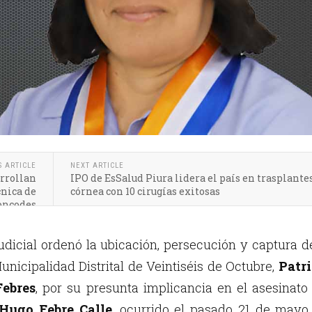
S ARTICLE
NEXT ARTICLE
arrollan
IPO de EsSalud Piura lidera el país en trasplante
cnica de
córnea con 10 cirugías exitosas
oncodes
dicial ordenó la ubicación, persecución y captura d
unicipalidad Distrital de Veintiséis de Octubre,
Patri
Febres
, por su presunta implicancia en el asesinato
 Hugo Febre Calle
, ocurrido el pasado 21 de mayo