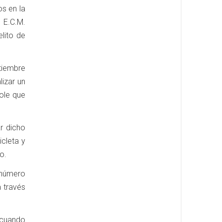
os en la
s E.C.M.
lito de
tiembre
lizar un
dole que
r dicho
icleta y
o.
 número
 través
 cuando