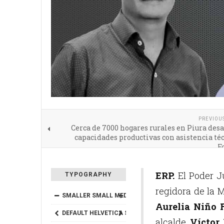
PREVIOU
Cerca de 7000 hogares rurales en Piura des
capacidades productivas con asistencia té
F
ERP.
El Poder Ju
TYPOGRAPHY
regidora de la M
SMALLER
SMALL
MEDIUM
BIG
BIGGER
Aurelia Niño 
DEFAULT
HELVETICA
SEGOE
GEORGIA
TIMES
alcalde
Víctor