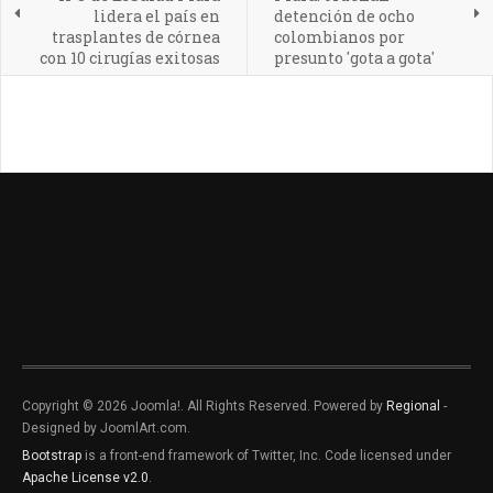
lidera el país en
detención de ocho
trasplantes de córnea
colombianos por
con 10 cirugías exitosas
presunto 'gota a gota'
Copyright © 2026 Joomla!. All Rights Reserved. Powered by
Regional
-
Designed by JoomlArt.com.
Bootstrap
is a front-end framework of Twitter, Inc. Code licensed under
Apache License v2.0
.