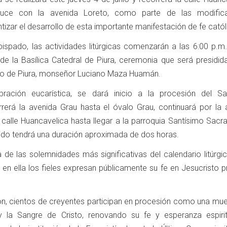
cruce con la avenida Loreto, como parte de las modific
tizar el desarrollo de esta importante manifestación de fe catól
ispado, las actividades litúrgicas comenzarán a las 6:00 p.m.
 de la Basílica Catedral de Piura, ceremonia que será presidid
no de Piura, monseñor Luciano Maza Huamán.
bración eucarística, se dará inicio a la procesión del Sa
rerá la avenida Grau hasta el óvalo Grau, continuará por la 
a calle Huancavelica hasta llegar a la parroquia Santísimo Sac
rido tendrá una duración aproximada de dos horas.
a de las solemnidades más significativas del calendario litúrgi
e en ella los fieles expresan públicamente su fe en Jesucristo 
ón, cientos de creyentes participan en procesión como una mue
 la Sangre de Cristo, renovando su fe y esperanza espirit