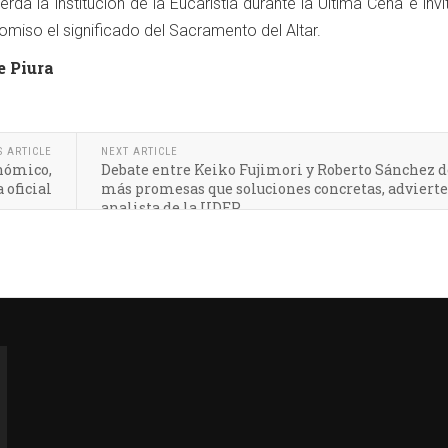
rda la institución de la Eucaristía durante la Última Cena e invi
romiso el significado del Sacramento del Altar.
e Piura
S ARTICLE
NEXT ARTICLE
nómico,
Debate entre Keiko Fujimori y Roberto Sánchez d
 oficial
más promesas que soluciones concretas, advierte
analista de la UDEP