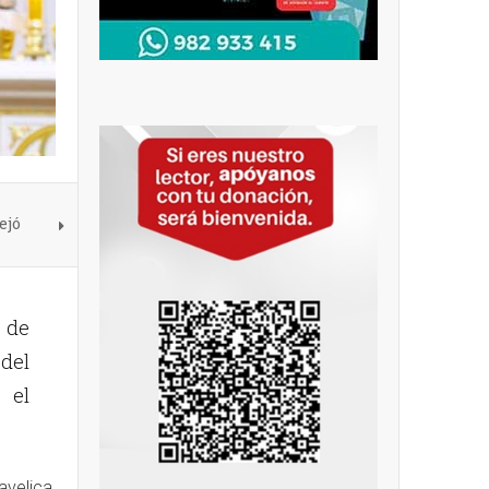
ejó
o de
 del
 el
avelica,