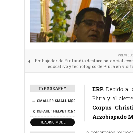
PREVIOU
Embajador de Finlandia destaca potencial eco
educativo y tecnológico de Piura en visita
ERP.
Debido a lo
TYPOGRAPHY
Piura y al cierr
SMALLER
SMALL
MEDIUM
BIG
BIGGER
Corpus Christ
DEFAULT
HELVETICA
SEGOE
GEORGIA
TIMES
Arzobispado M
READING MODE
La celebración religios