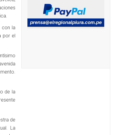
aciones
ica.
 con la
a por el
ntísimo
avenida
ramento.
co de la
presente
stra de
ual. La