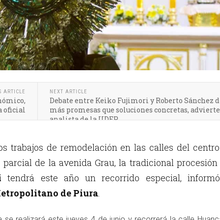
S ARTICLE
NEXT ARTICLE
nómico,
Debate entre Keiko Fujimori y Roberto Sánchez d
 oficial
más promesas que soluciones concretas, advierte
analista de la UDEP
s trabajos de remodelación en las calles del centr
e parcial de la avenida Grau, la tradicional procesión
i
tendrá este año un recorrido especial, informó
etropolitano de Piura
.
a se realizará este jueves 4 de junio y recorrerá la calle Huanc